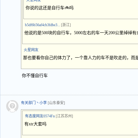
火星网友
你说的这还是自行车🚲吗
b5df6b56af4cb3fdbe3...
[浙江]
他说的是500块的自行车，5000左右的车一天200公里绰绰有
火星网友
那也要看你自己的体力了，一个靠人力的车不是吹走的，而
你不懂自行车
有关部门丶小李
[山东泰安]
有态度网友0574Fn
[江苏苏州]
有xtr大套吗