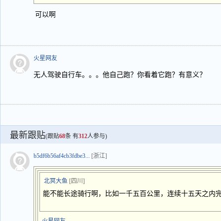
可以啊
火星网友
无人驾驶自行车。。。他自己跑？你看着它跑？有意义？
最新跟贴
(跟贴
68
条 有
312
人参与)
b5df6b56af4cb3fdbe3...
[浙江]
北冥大鱼
[四川]
能不能长途骑行啊，比如一千五百公里，连续十五天之内