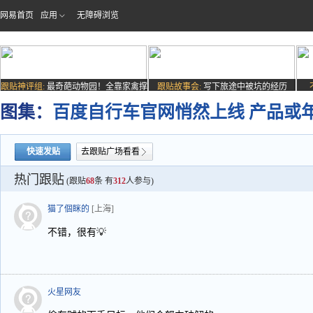
网易首页
应用
无障碍浏览
跟贴神评组:
最奇葩动物园！全靠家禽撑
跟贴故事会:
写下旅途中被坑的经历
场子
图集：
百度自行车官网悄然上线 产品或
快速发贴
去跟贴广场看看
热门跟贴
(跟贴
68
条 有
312
人参与)
猫了個眯的
[上海]
不错，很有💡
火星网友