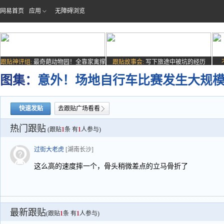
网易首页
应用
无障碍浏览
跟贴神评组:
最奇葩动物园！全靠家禽撑
跟贴故事会:
写下旅途中被坑的经历
场子
图集：
意外！场地自行车比赛发生大规
快速发贴
去跟贴广场看看
热门跟贴
(跟贴
1
条 有
1
人参与)
过街大老虎
[湖南长沙]
这么高的速度摔一个，骨头稍微差点的立马骨折了
最新跟贴
(跟贴
1
条 有
1
人参与)