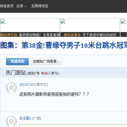
网易首页
应用
无障碍浏览
跟贴神评组:
最奇葩动物园！全靠家禽撑
跟贴故事会:
写下旅途中被坑的经历
场子
图集：
第38金!曹缘夺男子10米台跳水冠
快速发贴
去跟贴广场看看
热门跟贴
(跟贴
7
条 有
60
人参与)
203187205
[爱尔兰]
这些照片摄影师是用屁股拍的是吗？？？
巨无霸1
[广西]