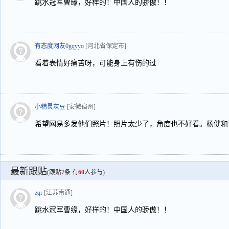
跳水冠军曹缘，好样的！中国人的骄傲！！
有态度网友0gqyyo
[河北省保定市]
看着表情好痛苦呀，可能身上有伤的过
小精灵灰豆
[安徽宿州]
希望网易多发他们照片！照片太少了，角度也不好看。杨健和
最新跟贴
(跟贴
7
条 有
60
人参与)
zqr
[江苏南通]
跳水冠军曹缘，好样的！中国人的骄傲！！