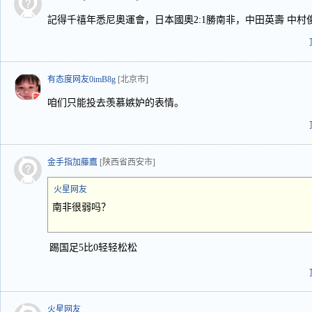
記得千禧年悉尼奧運會，日本國奧2:1勝南非，中田英壽 中
有态度网友0imB8g
[北京市]
咱们只能投去羡慕嫉妒的表情。
金手指加藤鷹
[陕西省西安市]
火星网友
南非很弱吗？
踢国足5比0轻轻松松
火星网友