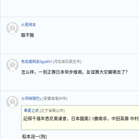
火星网友
酸不酸
有态度网友0gm8SJ
[河北省石家庄市]
怎么样，一到正赛日本举步维艰。友谊赛大空翼哪去了？
火鸡味锅巴y
[安徽省亳州市]
華夏之虎
[辽宁省鞍山市]
記得千禧年悉尼奧運會，日本國奧2:1勝南非，中田英壽 中
稻本润一[狗]