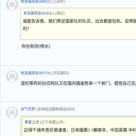
有态度网友0ilMQ5
[上海市]
有态度网友002KKz
[湖北]
谁能告诉我，我们男足国家队的队员，出去都是包机、自带
的？
你也有份[喷水]
有态度网友0fFFJW
[河北廊坊]
混吃等死的白切鸡队又在国内摆姿势来一个射门，感觉自己无
本气灵梦
[吉林延边朝鲜族自治州]
華夏之虎
[辽宁省鞍山市]
記得千禧年悉尼奧運會，日本國奧2:1勝南非，中田英壽 