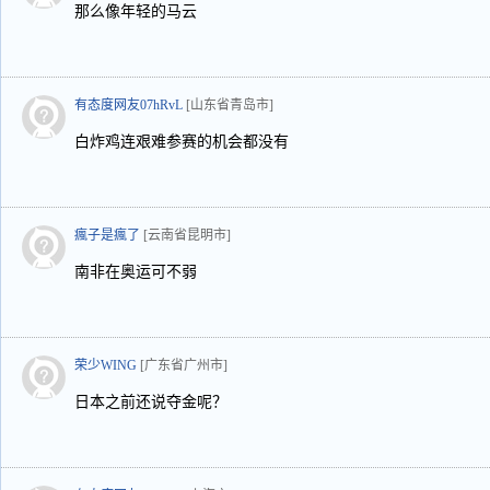
那么像年轻的马云
有态度网友07hRvL
[山东省青岛市]
白炸鸡连艰难参赛的机会都没有
瘋子是瘋了
[云南省昆明市]
南非在奥运可不弱
荣少WING
[广东省广州市]
日本之前还说夺金呢？