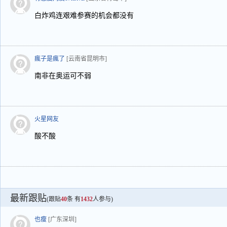
白炸鸡连艰难参赛的机会都没有
瘋子是瘋了
[云南省昆明市]
南非在奥运可不弱
火星网友
酸不酸
最新跟贴
(跟贴
40
条 有
1432
人参与)
也瘦
[广东深圳]