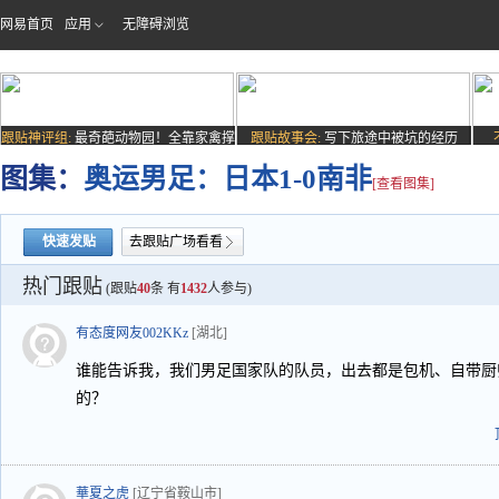
网易首页
应用
无障碍浏览
跟贴神评组:
最奇葩动物园！全靠家禽撑
跟贴故事会:
写下旅途中被坑的经历
场子
图集：
奥运男足：日本1-0南非
[查看图集]
快速发贴
去跟贴广场看看
热门跟贴
(跟贴
40
条 有
1432
人参与)
有态度网友002KKz
[湖北]
谁能告诉我，我们男足国家队的队员，出去都是包机、自带厨
的？
華夏之虎
[辽宁省鞍山市]