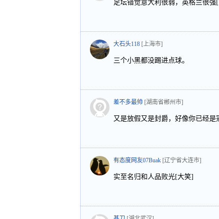
足坛错觉意大利很弱，英格兰很强[
大石头118
[上海市]
三个小黑都没踢进点球。
差不多最帅
[湖南省郴州市]
又是放假又是封爵，好像你已经是
有态度网友07Buak
[辽宁省大连市]
实至名归和人品败光[大笑]
基刀
[湖北武汉]