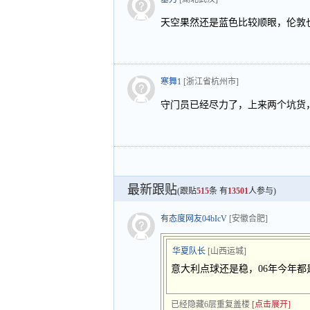
天空果然还是蓝色比较顺眼，伦敦
寒舞1
[浙江省杭州市]
守门员已经尽力了，上来两个坑货
最新跟贴
(跟贴
515
条 有
13501
人参与)
有态度网友04bIcV
[安徽合肥]
华夏队长
[山西运城]
意大利点球还是稳，06年今年都
已经隐藏6层重复盖楼
[点击展开]