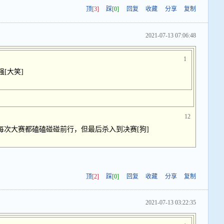
顶
[3]
踩
[0]
回复
收藏
分享
复制
2021-07-13 07:06:48
1
[大笑]
12
每次大赛都磕磕碰碰前行，但最后杀入到决赛[狗]
顶
[2]
踩
[0]
回复
收藏
分享
复制
2021-07-13 03:22:35