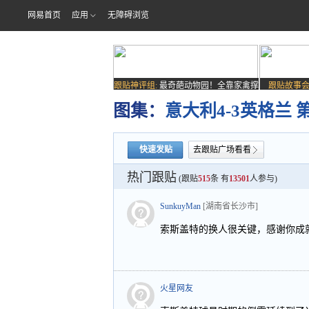
网易首页
应用
无障碍浏览
跟贴神评组:
最奇葩动物园！全靠家禽撑
跟贴故事会
场子
图集：
意大利4-3英格兰
快速发贴
去跟贴广场看看
热门跟贴
(跟贴
515
条 有
13501
人参与)
SunkuyMan
[湖南省长沙市]
索斯盖特的换人很关键，感谢你成
火星网友