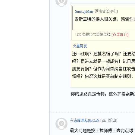
SunkuyMan
[湖南省长沙市]
索斯盖特的换人很关键，感谢你
已经隐藏16层重复盖楼
[点击展开]
火星网友
还tm杠啊？还扯名宿了啊？还要
吗？罚进去就是一战成名！诺日
朋友背锅？但作为阿森纳当红攻
懂吗？何况这就是赛前制定规则
你的思路真是奇特，这么护着索斯
有态度网友0iuOzN
[四川乐山]
最大问题是换上拉师傅上去罚点球