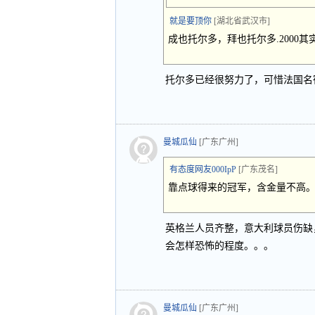
就是要顶你
[湖北省武汉市]
成也托尔多，拜也托尔多.200
托尔多已经很努力了，可惜法国名
曼城瓜仙
[广东广州]
有态度网友000IpP
[广东茂名]
靠点球得来的冠军，含金量不高
英格兰人员齐整，意大利球员伤缺
会怎样恐怖的程度。。。
曼城瓜仙
[广东广州]