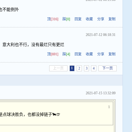
也不能例外
顶
[316]
踩
[0]
回复
收藏
分享
复制
2021-07-12 06:18:31
，意大利也不行，没有最烂只有更烂
顶
[691]
踩
[4]
回复
收藏
分享
复制
1
上一页
2
3
4
下一页
2021-07-15 13:32:09
1
是点球决胜负，也都没掉链子🐂🍺