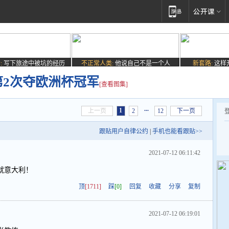
:
写下旅途中被坑的经历
不正常人类:
他说自己不是一个人
新套路:
这样
 第2次夺欧洲杯冠军
[查看图集]
...
1
上一页
2
12
下一页
跟贴用户自律公约
|
手机也能看跟贴>>
2021-07-12 06:11:42
就意大利！
顶
[1711]
踩
[0]
回复
收藏
分享
复制
2021-07-12 06:19:01