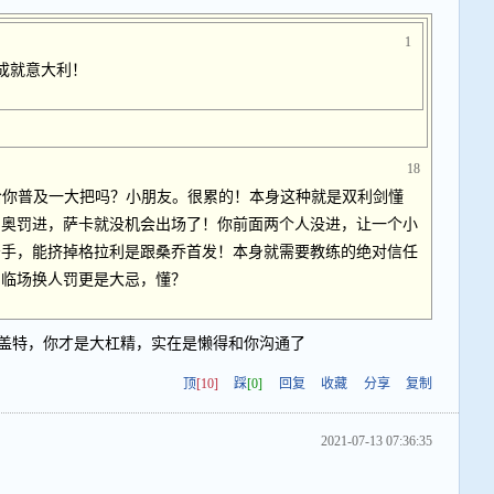
1
成就意大利！
18
给你普及一大把吗？小朋友。很累的！本身这种就是双利剑懂
尼奥罚进，萨卡就没机会出场了！你前面两个人没进，让一个小
击手，能挤掉格拉利是跟桑乔首发！本身就需要教练的绝对信任
，临场换人罚更是大忌，懂？
盖特，你才是大杠精，实在是懒得和你沟通了
顶
[10]
踩
[0]
回复
收藏
分享
复制
2021-07-13 07:36:35