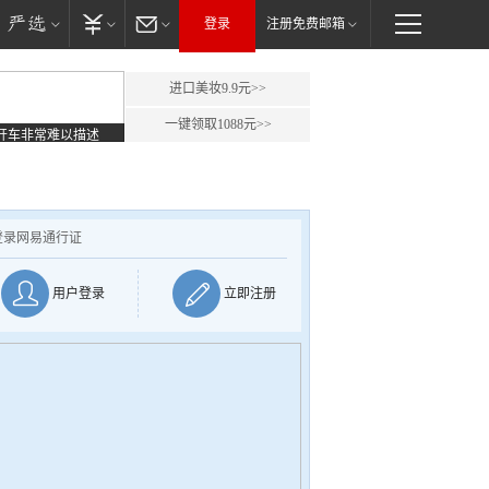
登录
注册免费邮箱
进口美妆9.9元>>
一键领取1088元>>
开车非常难以描述
登录网易通行证
用户登录
立即注册