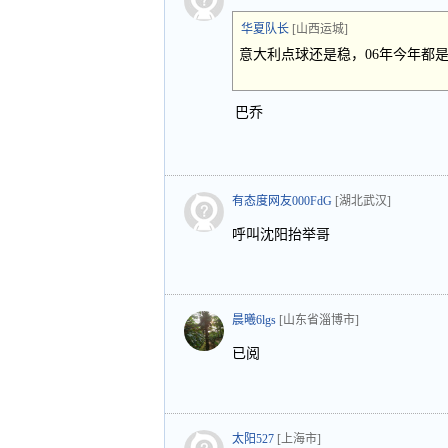
华夏队长
[山西运城]
意大利点球还是稳，06年今年都是
巴乔
有态度网友000FdG
[湖北武汉]
呼叫沈阳抬举哥
晨曦6lgs
[山东省淄博市]
已阅
太阳527
[上海市]