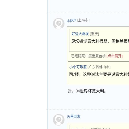
rjrj007
[上海市]
好运大爆发
[重庆]
足坛错觉意大利很弱，英格兰很强
已经隐藏10层重复盖楼
[点击展开]
小小可乐瓶
[广东省佛山市]
回7楼，这种说法主要是说意大利
对，94世界杯意大利。
火星网友