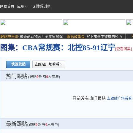
网易首页
应用
无障碍浏览
跟贴神评组:
最奇葩动物园！全靠家禽撑
跟贴故事会:
写下旅途中被坑的经历
场子
图集：
CBA常规赛：北控85-91辽宁
[查看图集]
快速发贴
去跟贴广场看看
热门跟贴
(跟贴
0
条 有
0
人参与)
目前没有热门跟贴
去跟贴广场看看>
最新跟贴
(跟贴
0
条 有
0
人参与)