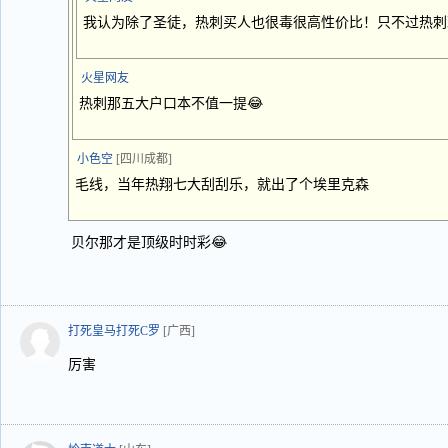
我认为除了圣徒，热刺买人也很毒很高性价比！只不过热刺
火星网友
热刺那五大户口本不值一提😂
小色空
[四川成都]
毛线，当年热翔七大刮刮乐，就出了个埃里克森
贝尔那才是顶级时时彩😂
打死皇马打死C罗
[广西]
厉害