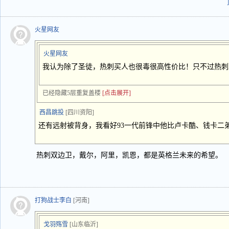
火星网友
火星网友
我认为除了圣徒，热刺买人也很毒很高性价比！只不过热刺
已经隐藏5层重复盖楼
[点击展开]
西昌跳投
[四川资阳]
还有远射被背身，我看好93一代前锋中他比卢卡酷、钱卡二
热刺双边卫，戴尔，阿里，凯恩，都是英格兰未来的希望。
打狗战士李白
[河南]
戈羽殇雪
[山东临沂]