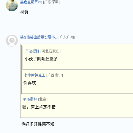
黑色星期五zttj
[广东深圳]
祝贺
装X能装出质量实属不...
[广东广州]
平淡挺好
[河北石家庄]
小伙子阴毛还挺多
七小时钟点工
[广西南宁]
你喜欢
平淡挺好
[北京]
嗯，床上肯定不错
毛好多好性感不知