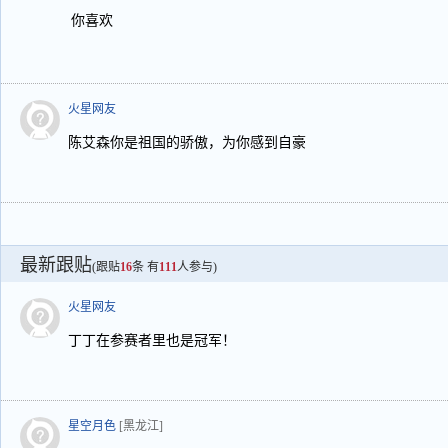
你喜欢
火星网友
陈艾森你是祖国的骄傲，为你感到自豪
最新跟贴
(跟贴
16
条 有
111
人参与)
火星网友
丁丁在参赛者里也是冠军！
星空月色
[黑龙江]