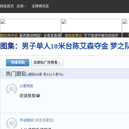
网易首页
应用
无障碍浏览
跟贴神评组:
最奇葩动物园！全靠家禽撑
跟贴故事会:
写下旅途中被坑的经历
场子
图集：
男子单人10米台陈艾森夺金 梦之
快速发贴
去跟贴广场看看
热门跟贴
(跟贴
16
条 有
111
人参与)
火星网友
应该剪剪😂
平淡挺好
[河北石家庄]