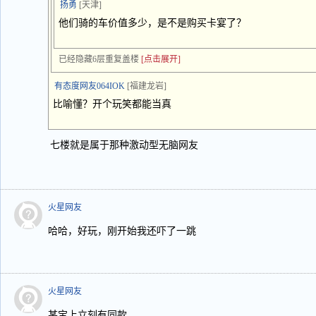
扬勇
[天津]
他们骑的车价值多少，是不是购买卡宴了？
已经隐藏6层重复盖楼
[点击展开]
有态度网友064IOK
[福建龙岩]
比喻懂？开个玩笑都能当真
七楼就是属于那种激动型无脑网友
火星网友
哈哈，好玩，刚开始我还吓了一跳
火星网友
某宝上立刻有同款