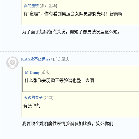
真的盖楼
[浙江金华]
有“道理”，你有看到奥运会女队员都剃光吗！智商啊
为了面子起码留点头发，剪短了像男装发型这么短。
ICAN永不止步vsz7
[广东肇庆]
MrDanny
[重庆]
什么张飞关羽霸王等脸谱也整上去啊
天边的栗子
[北京]
有张飞的
我要顶个姚明魔性表情脸谱参加比赛，笑死你们