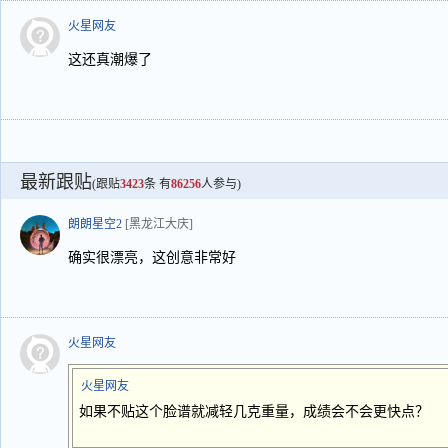
火星网友
这还真潮爆了
最新跟贴
(跟贴
3423
条 有
86256
人参与)
朗朗星空2
[黑龙江大庆]
确实很漂亮，这创意非常好
火星网友
火星网友
如果不贴这个脸谱就减轻几克重量，成绩会不会更快点？