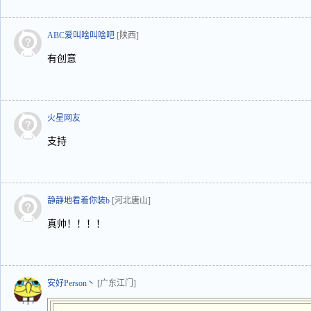
ABC爱叫啥叫啥吧
[陕西]
有创意
火星网友
支持
静静地看着你装b
[河北唐山]
真帅！！！！
安好Person丶
[广东江门]