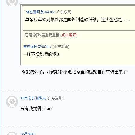
有态度网友0443ml
[广东东莞]
单车从车架到螺丝都是国外制造碳纤维，连头盔也是……
已经隐藏9层重复盖楼
[点击展开]
有态度网友005k-v
[山东济南]
一楼不懂乱喷的傻B
碳架怎么了，吓的我都不敢把家里的碳架自行车骑出来了
神奇宝贝训练大
[广东深圳]
只有我觉得丑吗？
火星网友