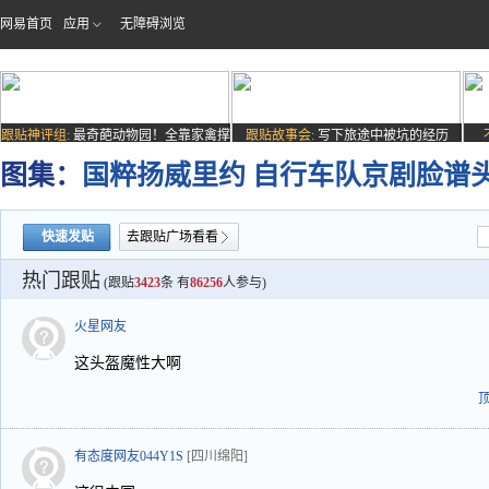
网易首页
应用
无障碍浏览
跟贴神评组:
最奇葩动物园！全靠家禽撑
跟贴故事会:
写下旅途中被坑的经历
场子
图集：
国粹扬威里约 自行车队京剧脸谱
快速发贴
去跟贴广场看看
热门跟贴
(跟贴
3423
条 有
86256
人参与)
火星网友
这头盔魔性大啊
有态度网友044Y1S
[四川绵阳]