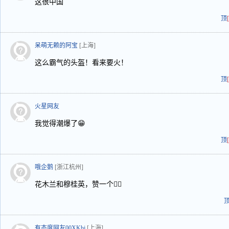
这很中国
顶
呆萌无赖的阿宝
[上海]
这么霸气的头盔！看来要火！
顶
火星网友
我觉得潮爆了😁
顶
哦企鹅
[浙江杭州]
花木兰和穆桂英，赞一个👍🏻
有态度网友00XKbj
[上海]