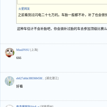
火星网友
之前看到过闪电二十七万的。车胎一般都不补，补了也会很快换
这种车估计不会补胎吧，你会骑补过胎的车去参加顶级比赛
MindJNSU
[上海]
666
eb627a0de388368458f...
[湖北潜江]
好看
有态度网友04y8_u
[河南郑州]