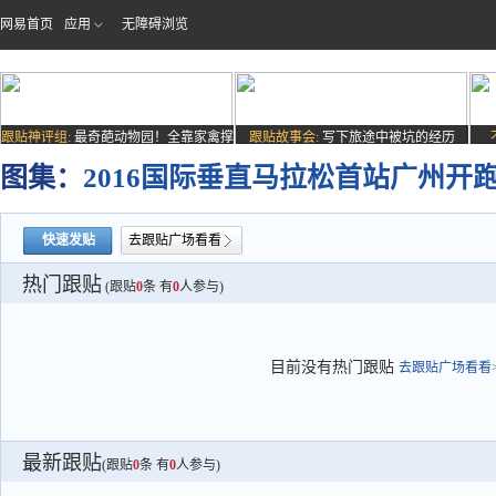
网易首页
应用
无障碍浏览
跟贴神评组:
最奇葩动物园！全靠家禽撑
跟贴故事会:
写下旅途中被坑的经历
场子
图集：
2016国际垂直马拉松首站广州开
快速发贴
去跟贴广场看看
热门跟贴
(跟贴
0
条 有
0
人参与)
目前没有热门跟贴
去跟贴广场看看>
最新跟贴
(跟贴
0
条 有
0
人参与)