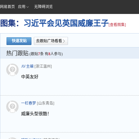
网易首页
应用
无障碍浏览
图集：
习近平会见英国威廉王子
[查看图集]
快速发贴
去跟贴广场看看
热门跟贴
(跟贴
7
条 有
8
人参与)
AV主编
[浙江温州]
中英友好
一栏春梦
[山东青岛]
威廉头型很酷！