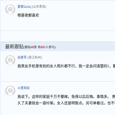
基督山zhq
[山东青岛]
嗯基佬都喜欢
最新跟贴
(跟贴
49
条 有
695
人参与)
谷爱军
[浙江杭州]
我男友手机里有别的女人照片都不行，我一定会问清楚的1，
火星网友
我说下。这样的家庭千万不要嫁。免得以后后悔。事情多。 
久了夫妻就会一直吵架。女人还是明智点。另可单着过。也不