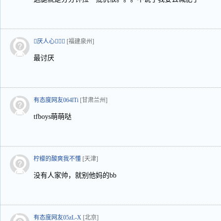
厌人心
[福建泉州]
最讨厌
有态度网友064lTi
[甘肃兰州]
tfboys萌萌哒
柠檬的酸爽我不懂
[天津]
没有人家帅，就别他妈的bb
有态度网友05zL-X
[北京]