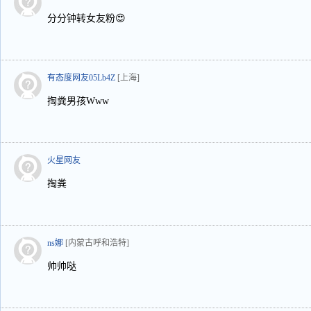
分分钟转女友粉😍
有态度网友05Lb4Z
[上海]
掏粪男孩Www
火星网友
掏粪
ns娜
[内蒙古呼和浩特]
帅帅哒