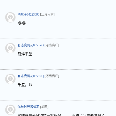
萌妹子04223690
[江苏南京]
😂😂
有态度网友065msQ
[河南商丘]
易烊千玺
有态度网友065msQ
[河南商丘]
千玺，帅
你与时光皆薄凉
[美国]
这腿就是分分钟拉一批仇恨。。。不说了我要去减肥了