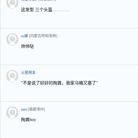
这发型 三个头盔…………
ns娜
[内蒙古呼和浩特]
帅帅哒
火星网友
“不是说了好好的掏粪，我家马桶又塞了”
eara
[福建漳州]
掏粪boy