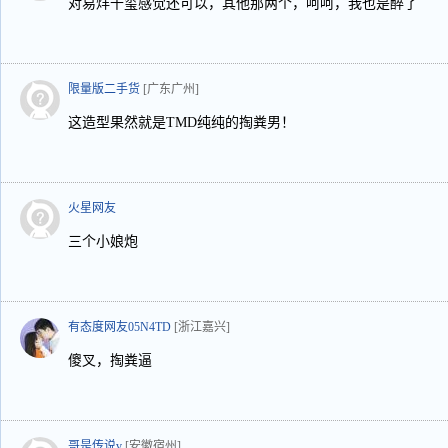
对易烊千玺感觉还可以，其他那两个，呵呵，我也是醉了
限量版二手货
[广东广州]
这造型果然就是TMD纯纯的掏粪男！
火星网友
三个小娘炮
有态度网友05N4TD
[浙江嘉兴]
傻叉，掏粪逼
哥是传说v
[安徽宿州]