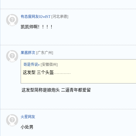
有态度网友02vdST
[河北承德]
凯凯帅啊！！！！
果酱胖次
[广东广州]
哥是传说v
[安徽宿州]
这发型 三个头盔…………
这发型简称是娘炮头 二逼青年都爱留
火星网友
小处男