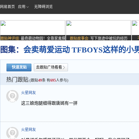
网易首页
应用
无障碍浏览
跟贴神评组:
最奇葩动物园！全靠家禽撑
跟贴故事会:
写下旅途中被坑的经历
场子
图集：
会卖萌爱运动 TFBOYS这样的小
快速发贴
去跟贴广场看看
热门跟贴
(跟贴
49
条 有
695
人参与)
火星网友
这三娘炮腿细得跟唐嫣有一拼
火星网友