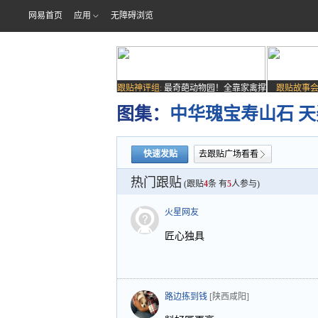
网易首页
应用
无障碍浏览
跟贴神评组:
最奇葩动物园！全靠家禽撑
跟贴故事会
场子
图集：
中华瑰宝寿山石 
快速发贴
去跟贴广场看看
热门跟贴
(跟贴
4
条 有
5
人参与)
火星网友
匠心独具
路边拣到钱
[陕西咸阳]