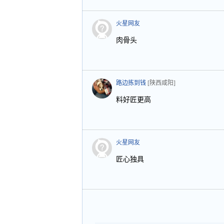
火星网友
肉骨头
路边拣到钱
[陕西咸阳]
料好匠更高
火星网友
匠心独具