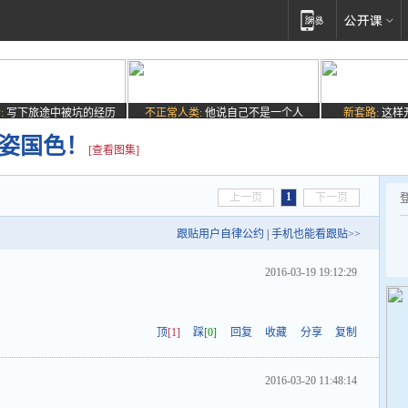
:
写下旅途中被坑的经历
不正常人类:
他说自己不是一个人
新套路:
这样
天姿国色！
[查看图集]
1
上一页
下一页
跟贴用户自律公约
|
手机也能看跟贴>>
2016-03-19 19:12:29
顶
[1]
踩
[0]
回复
收藏
分享
复制
2016-03-20 11:48:14