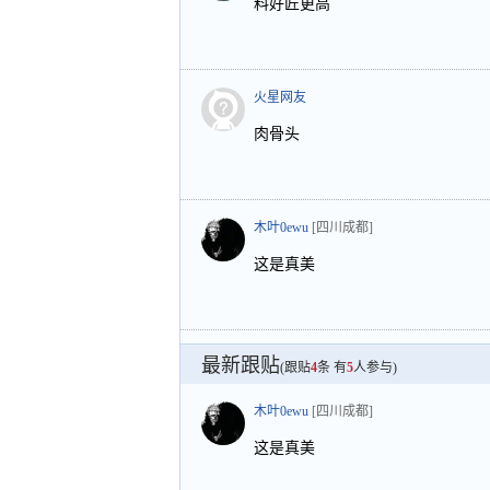
料好匠更高
火星网友
肉骨头
木叶0ewu
[四川成都]
这是真美
最新跟贴
(跟贴
4
条 有
5
人参与)
木叶0ewu
[四川成都]
这是真美