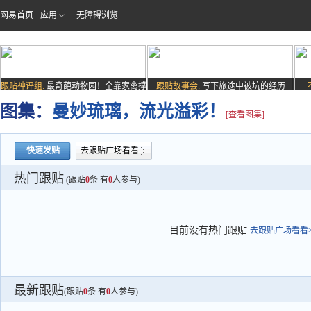
网易首页
应用
无障碍浏览
跟贴神评组:
最奇葩动物园！全靠家禽撑
跟贴故事会:
写下旅途中被坑的经历
场子
图集：
曼妙琉璃，流光溢彩！
[查看图集]
快速发贴
去跟贴广场看看
热门跟贴
(跟贴
0
条 有
0
人参与)
目前没有热门跟贴
去跟贴广场看看>
最新跟贴
(跟贴
0
条 有
0
人参与)