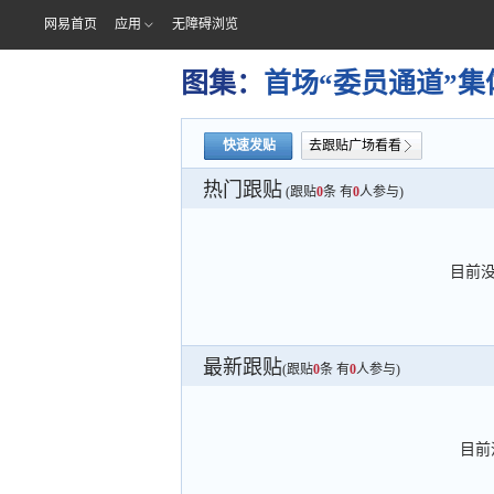
网易首页
应用
无障碍浏览
图集：
首场“委员通道”
快速发贴
去跟贴广场看看
热门跟贴
(跟贴
0
条 有
0
人参与)
目前
最新跟贴
(跟贴
0
条 有
0
人参与)
目前