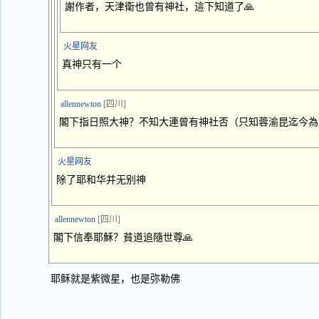
謝作者，天津衛也曾有神社，這下知道了🙏
火星网友
真神只有一个
allennewton
[四川]
閣下指日照大神？不知大連曾有神社否（只知蓉渝昆迄今為
火星网友
除了耶和华并无别神
allennewton
[四川]
閣下信奉耶穌？貧道追隨世尊🙏
耶稣就是紫微星，也是弥勒佛