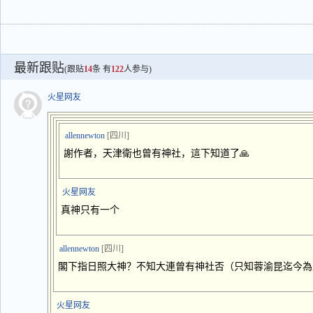
最新跟贴
(跟贴
14
条 有
122
人参与)
火星网友
allennewton
[四川]
謝作者，天津衛也曾有神社，這下知道了🙏
火星网友
真神只有一个
allennewton
[四川]
閣下指日照大神？不知大連曾有神社否（只知蓉渝昆迄今為
火星网友