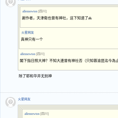
allennewton
[四川]
謝作者，天津衛也曾有神社，這下知道了🙏
火星网友
真神只有一个
allennewton
[四川]
閣下指日照大神？不知大連曾有神社否（只知蓉渝昆迄今為
除了耶和华并无别神
火星网友
allennewton
[四川]