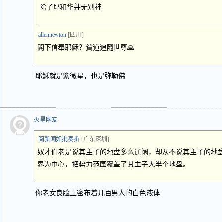
除了耶和华并无别神
allennewton
[四川]
閣下信奉耶穌？貧道追隨世尊🙏
耶稣就是紫微星，也是弥勒佛
火星网友
阅新闻如批奏折
[广东深圳]
奴才们老是说其主子的地盘多么辽阔，却从不说其主子的地
界为中心，把势力范围覆盖了其主子大半个地盘。
你老女良脸上密布着几百男人的白色液体