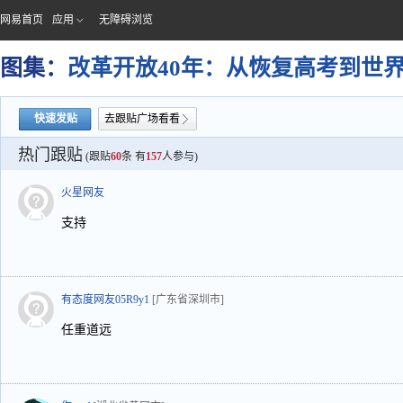
网易首页
应用
无障碍浏览
图集：
改革开放40年：从恢复高考到世
快速发贴
去跟贴广场看看
热门跟贴
(跟贴
60
条 有
157
人参与)
火星网友
支持
有态度网友05R9y1
[广东省深圳市]
任重道远