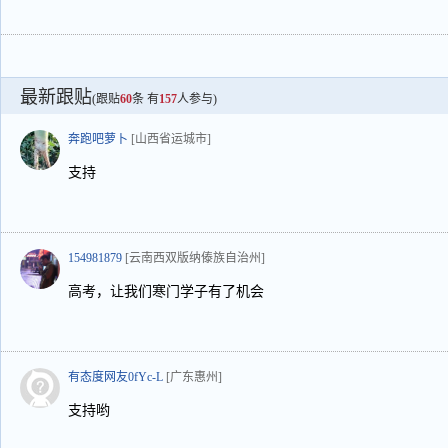
最新跟贴
(跟贴
60
条 有
157
人参与)
奔跑吧萝卜
[山西省运城市]
支持
154981879
[云南西双版纳傣族自治州]
高考，让我们寒门学子有了机会
有态度网友0fYc-L
[广东惠州]
支持哟