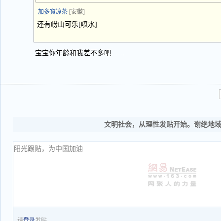
加多寳凉茶
[安徽]
还有崂山可乐[喷水]
宝宝你年龄和我差不多吧……
文明社会，从理性发贴开始。谢绝地
请
登录
发贴