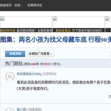
网易首页
应用
无障碍浏览
跟贴神评组:
最奇葩动物园！全靠家禽撑
跟贴故事会:
写下旅途中被坑的经历
场子
图集：
两名小孩为找父母藏车底 行程90
快速发贴
去跟贴广场看看
热门跟贴
(跟贴
1660
条 有
39337
人参与)
有态度网友078RRp
[江苏苏州]
看到此消息我的双眼顿时闪烁泪花，想起我也有两个孩子在家
[大哭]孩子我爱你们。
路人贾J
[河南洛阳]