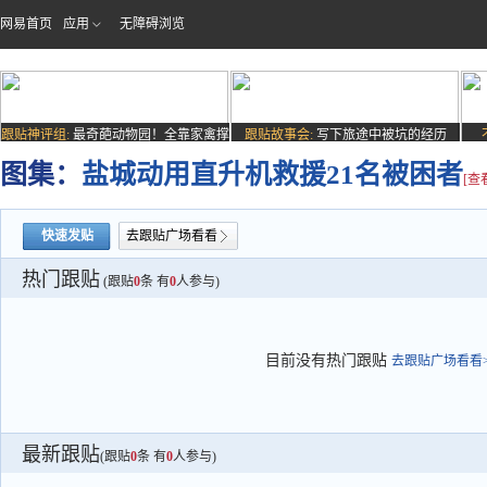
网易首页
应用
无障碍浏览
跟贴神评组:
最奇葩动物园！全靠家禽撑
跟贴故事会:
写下旅途中被坑的经历
场子
图集：
盐城动用直升机救援21名被困者
[查
快速发贴
去跟贴广场看看
热门跟贴
(跟贴
0
条 有
0
人参与)
目前没有热门跟贴
去跟贴广场看看>
最新跟贴
(跟贴
0
条 有
0
人参与)