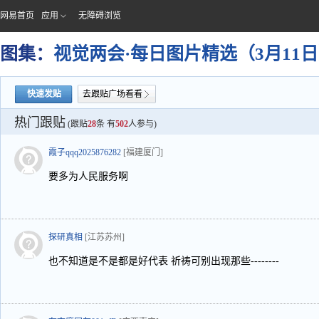
网易首页
应用
无障碍浏览
图集：
视觉两会·每日图片精选（3月11
快速发贴
去跟贴广场看看
热门跟贴
(跟贴
28
条 有
502
人参与)
霞子qqq2025876282
[福建厦门]
要多为人民服务啊
探研真相
[江苏苏州]
也不知道是不是都是好代表 祈祷可别出现那些--------