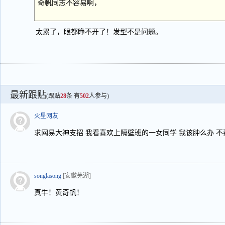
奇帆同志不容易啊，
太累了，眼都睁不开了！发型不是问题。
最新跟贴
(跟贴
28
条 有
502
人参与)
火星网友
求网易大神支招 我看喜欢上隔壁班的一女同学 我该肿么办 不
songlasong
[安徽芜湖]
真牛！黄奇帆！