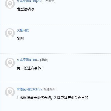
有态度网友001pfB
[广西南宁]
发型很销魂
火星网友
呵呵
有态度网友001i-2
[重庆]
黄市长注意身体！
有态度网友000HVz
[福建福州]
1.挺佩服黄奇帆代表的；2.挺崇拜宋祖英委员的