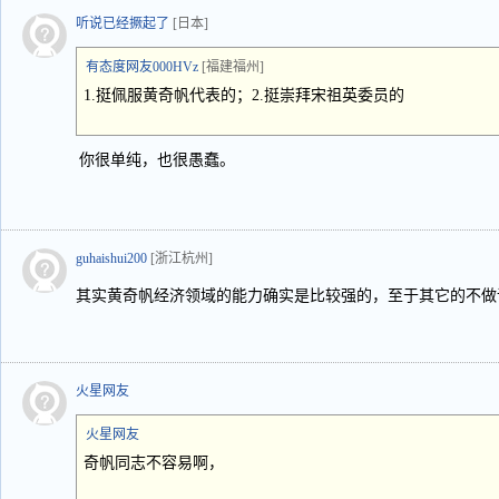
听说已经撅起了
[日本]
有态度网友000HVz
[福建福州]
1.挺佩服黄奇帆代表的；2.挺崇拜宋祖英委员的
你很单纯，也很愚蠢。
guhaishui200
[浙江杭州]
其实黄奇帆经济领域的能力确实是比较强的，至于其它的不做
火星网友
火星网友
奇帆同志不容易啊，