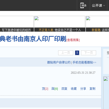
:
写下旅途中被坑的经历
不正常人类:
他说自己不是一个人
新套路:
这样
经典老书由南京人印厂印刷
[查看图集]
1
上一页
下一页
跟贴用户自律公约
|
手机也能看跟贴>>
2022-05-31 21:30:27
顶
[2]
踩
[0]
回复
收藏
分享
复制