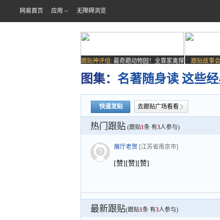
网易首页
应用
无障碍浏览
跟贴神评组:
最奇葩动物园！全靠家禽撑
跟贴故事会
场子
图集：
名著随身读 这些
快速发贴
去跟贴广场看看
热门跟贴
(跟贴
1
条 有
3
人参与)
展厅老贺
[江苏省南京市]
[赞][赞][赞]
最新跟贴
(跟贴
1
条 有
3
人参与)