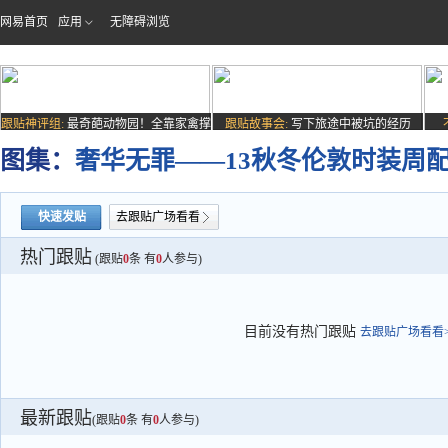
网易首页
应用
无障碍浏览
跟贴神评组:
最奇葩动物园！全靠家禽撑
跟贴故事会:
写下旅途中被坑的经历
场子
图集：
奢华无罪——13秋冬伦敦时装周配饰
快速发贴
去跟贴广场看看
热门跟贴
(跟贴
0
条 有
0
人参与)
目前没有热门跟贴
去跟贴广场看看>
最新跟贴
(跟贴
0
条 有
0
人参与)