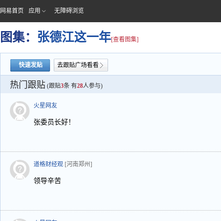
网易首页
应用
无障碍浏览
图集：
张德江这一年
[查看图集]
快速发贴
去跟贴广场看看
热门跟贴
(跟贴
3
条 有
28
人参与)
火星网友
张委员长好！
道格财经观
[河南郑州]
领导辛苦