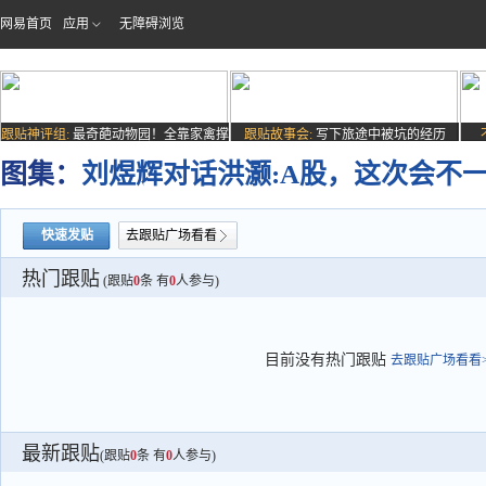
网易首页
应用
无障碍浏览
跟贴神评组:
最奇葩动物园！全靠家禽撑
跟贴故事会:
写下旅途中被坑的经历
场子
图集：
刘煜辉对话洪灏:A股，这次会不一
快速发贴
去跟贴广场看看
热门跟贴
(跟贴
0
条 有
0
人参与)
目前没有热门跟贴
去跟贴广场看看>
最新跟贴
(跟贴
0
条 有
0
人参与)