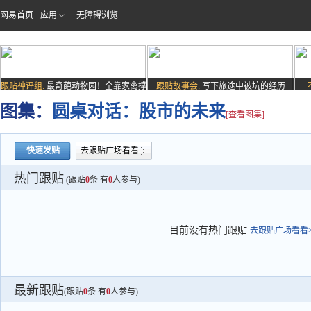
网易首页
应用
无障碍浏览
跟贴神评组:
最奇葩动物园！全靠家禽撑
跟贴故事会:
写下旅途中被坑的经历
场子
图集：
圆桌对话：股市的未来
[查看图集]
快速发贴
去跟贴广场看看
热门跟贴
(跟贴
0
条 有
0
人参与)
目前没有热门跟贴
去跟贴广场看看>
最新跟贴
(跟贴
0
条 有
0
人参与)