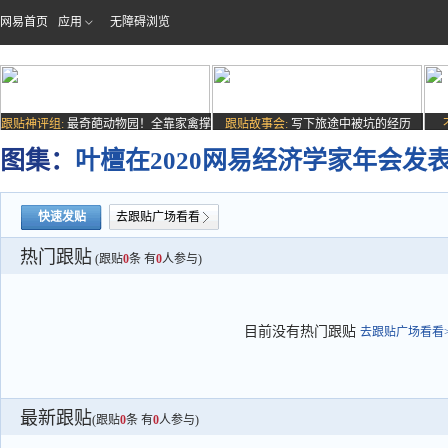
网易首页
应用
无障碍浏览
跟贴神评组:
最奇葩动物园！全靠家禽撑
跟贴故事会:
写下旅途中被坑的经历
场子
图集：
叶檀在2020网易经济学家年会发
快速发贴
去跟贴广场看看
热门跟贴
(跟贴
0
条 有
0
人参与)
目前没有热门跟贴
去跟贴广场看看>
最新跟贴
(跟贴
0
条 有
0
人参与)