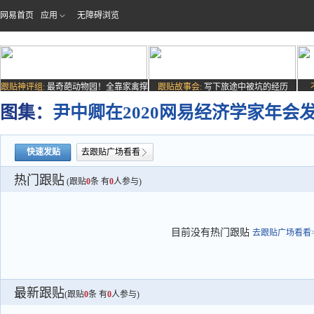
网易首页
应用
无障碍浏览
跟贴神评组:
最奇葩动物园！全靠家禽撑
跟贴故事会:
写下旅途中被坑的经历
场子
图集：
尹中卿在2020网易经济学家年会
快速发贴
去跟贴广场看看
热门跟贴
(跟贴
0
条 有
0
人参与)
目前没有热门跟贴
去跟贴广场看看>
最新跟贴
(跟贴
0
条 有
0
人参与)