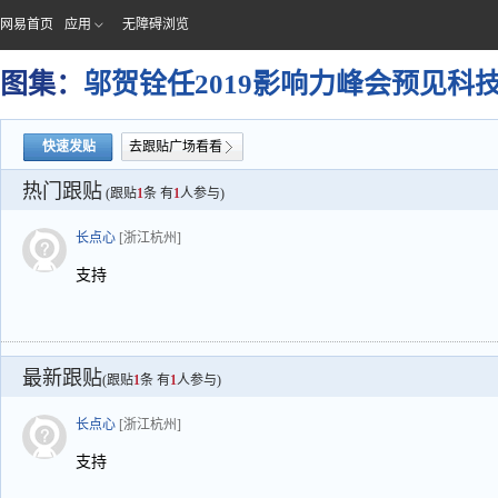
网易首页
应用
无障碍浏览
图集：
邬贺铨任2019影响力峰会预见科
快速发贴
去跟贴广场看看
热门跟贴
(跟贴
1
条 有
1
人参与)
长点心
[浙江杭州]
支持
最新跟贴
(跟贴
1
条 有
1
人参与)
长点心
[浙江杭州]
支持