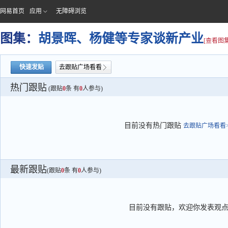
网易首页
应用
无障碍浏览
图集：
胡景晖、杨健等专家谈新产业
[查看图集
快速发贴
去跟贴广场看看
热门跟贴
(跟贴
0
条 有
0
人参与)
目前没有热门跟贴
去跟贴广场看看>
最新跟贴
(跟贴
0
条 有
0
人参与)
目前没有跟贴，欢迎你发表观