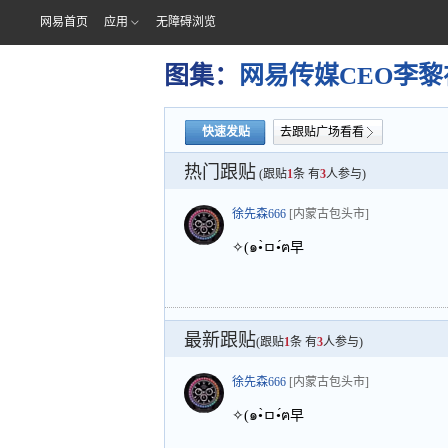
网易首页
应用
无障碍浏览
图集：
网易传媒CEO李
快速发贴
去跟贴广场看看
热门跟贴
(跟贴
1
条 有
3
人参与)
徐先森666
[内蒙古包头市]
✧(๑•̀ㅁ•́ฅ早
最新跟贴
(跟贴
1
条 有
3
人参与)
徐先森666
[内蒙古包头市]
✧(๑•̀ㅁ•́ฅ早