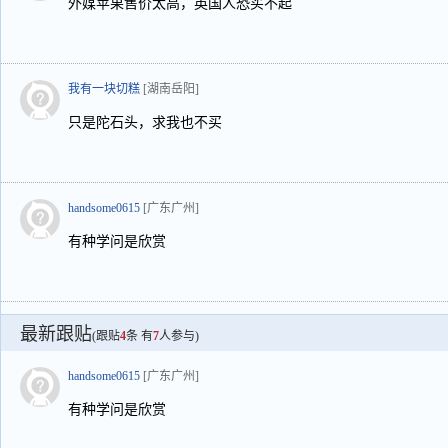
外媒苹果售价太高，英国人恐买不起
我有一块切糕
[湖南岳阳]
只是陀石头，求我也不买
handsome0615
[广东广州]
有种学问是欣赏
最新跟贴
(跟贴
4
条 有
7
人参与)
handsome0615
[广东广州]
有种学问是欣赏