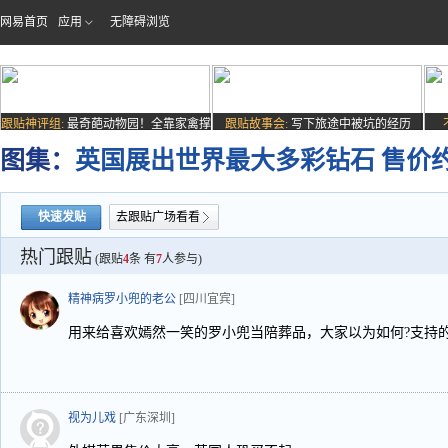
网易首页
应用
无障碍浏览
跟贴神评组:
最奇葩动物园！全靠家禽撑
跟贴故事会:
写下旅途中被坑的经历
场子
图集：
英国展出世界最大多彩钻石 售价
快速发贴
去跟贴广场看看
热门跟贴
(跟贴
4
条 有
7
人参与)
精神病罗小兜的老公
[四川宜宾]
用来给喜欢嫣然一笑的罗小兜当陪葬品，大家以为如何?支持
视为儿戏
[广东深圳]