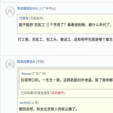
有态度网友001f_2
[广东中山]
巴掌哥
[河南焦作]
能不能把‘农民工’三个字改了？看着很刺眼，都什么年代了
打工崽、农民工、包工头、搬运工...这些称呼究竟是哪个畜
辟谣组曹组长
[中国]
Bannzai
[广东广州]
拉家带口的，一生生一窝，这群肮脏的外地逼，脏了我帝都
已经隐藏6层重复盖楼
[点击展开]
rate4444
[上海]
都回去吧，别去北京做人肉吸尘器了。