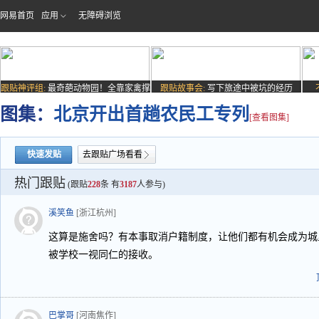
网易首页
应用
无障碍浏览
跟贴神评组:
最奇葩动物园！全靠家禽撑
跟贴故事会:
写下旅途中被坑的经历
场子
图集：
北京开出首趟农民工专列
[查看图集]
快速发贴
去跟贴广场看看
热门跟贴
(跟贴
228
条 有
3187
人参与)
溪笑鱼
[浙江杭州]
这算是施舍吗？有本事取消户籍制度，让他们都有机会成为城
被学校一视同仁的接收。
巴掌哥
[河南焦作]