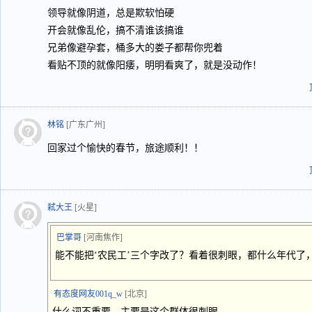
领导就像阴道，总是欺软怕硬
开会就像乱伦，搞不清谁该搞谁
兄弟像避孕套，桶多大的娄子都帮你兜着
看贴不顶的就像阳痿，明明看爽了，就是没动作！
林铭
[广东广州]
回家过个愉快的春节，旅途顺利！！
弒大王
[火星]
巴掌哥
[河南焦作]
能不能把‘农民工’三个字改了？看着很刺眼，都什么年代了
有态度网友001q_w
[北京]
什么词不重要，主要是这个群体很刺眼