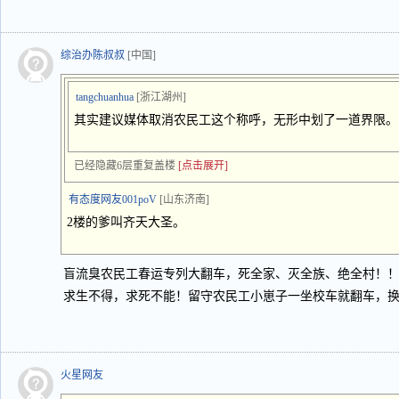
综治办陈叔叔
[中国]
tangchuanhua
[浙江湖州]
其实建议媒体取消农民工这个称呼，无形中划了一道界限。
已经隐藏6层重复盖楼
[点击展开]
有态度网友001poV
[山东济南]
2楼的爹叫齐天大圣。
盲流臭农民工春运专列大翻车，死全家、灭全族、绝全村！
求生不得，求死不能！留守农民工小崽子一坐校车就翻车，
火星网友