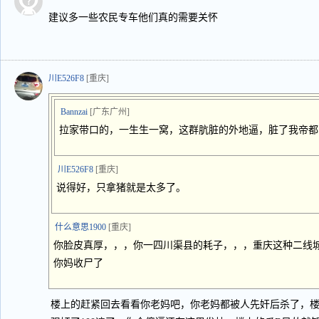
建议多一些农民专车他们真的需要关怀
川E526F8
[重庆]
Bannzai
[广东广州]
拉家带口的，一生生一窝，这群肮脏的外地逼，脏了我帝都
川E526F8
[重庆]
说得好，只拿猪就是太多了。
什么意思1900
[重庆]
你脸皮真厚，，，你一四川渠县的耗子，，，重庆这种二线
你妈收尸了
楼上的赶紧回去看看你老妈吧，你老妈都被人先奸后杀了，