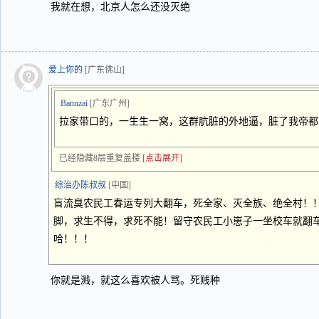
我就在想，北京人怎么还没灭绝
爱上你的
[广东佛山]
Bannzai
[广东广州]
拉家带口的，一生生一窝，这群肮脏的外地逼，脏了我帝都
已经隐藏8层重复盖楼
[点击展开]
综治办陈叔叔
[中国]
盲流臭农民工春运专列大翻车，死全家、灭全族、绝全村！
脚，求生不得，求死不能！留守农民工小崽子一坐校车就翻
哈！！！
你就是溅，就这么喜欢被人骂。死贱种