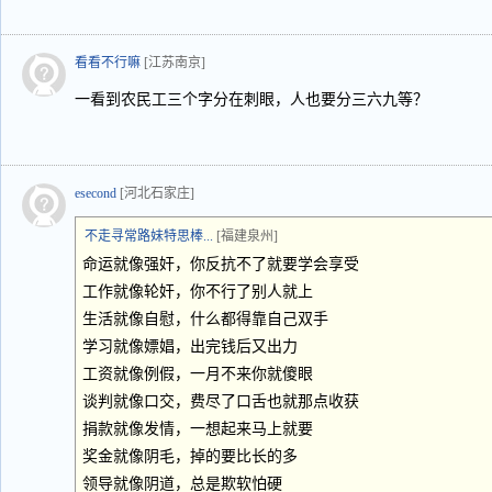
看看不行嘛
[江苏南京]
一看到农民工三个字分在刺眼，人也要分三六九等？
esecond
[河北石家庄]
不走寻常路妹特思棒...
[福建泉州]
命运就像强奸，你反抗不了就要学会享受
工作就像轮奸，你不行了别人就上
生活就像自慰，什么都得靠自己双手
学习就像嫖娼，出完钱后又出力
工资就像例假，一月不来你就傻眼
谈判就像口交，费尽了口舌也就那点收获
捐款就像发情，一想起来马上就要
奖金就像阴毛，掉的要比长的多
领导就像阴道，总是欺软怕硬