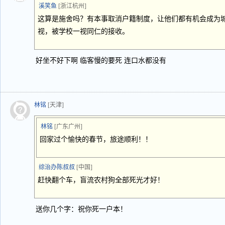
溪笑鱼
[浙江杭州]
这算是施舍吗？有本事取消户籍制度，让他们都有机会成为
视，被学校一视同仁的接收。
好坐不好下啊 临客慢的要死 连口水都没有
林铭
[天津]
林铭
[广东广州]
回家过个愉快的春节，旅途顺利！！
综治办陈叔叔
[中国]
赶快翻个车，盲流农村狗全部死光才好！
送你几个字：祝你死一户本！