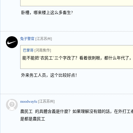
卧槽，哪来楼上这么多畜生?
兔子警官
[江苏苏州]
巴掌哥
[河南焦作]
能不能把‘农民工’三个字改了？看着很刺眼，都什么年代了
外来务工人员，这个比较好点！
moodwayfu
[江苏苏州]
農民工 的具體含義是什麼？如果理解沒有錯的話，在外打工
是都是農民工