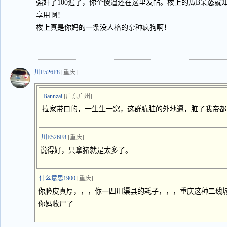
强奸了100遍了，你个傻逼还在这里发帖。楼上的瓜B呆怂就
享用啊！
楼上真是你妈的一条没人格的杂种疯狗啊！
川E526F8
[重庆]
Bannzai
[广东广州]
拉家带口的，一生生一窝，这群肮脏的外地逼，脏了我帝都
川E526F8
[重庆]
说得好，只拿猪就是太多了。
什么意思1900
[重庆]
你脸皮真厚，，，你一四川渠县的耗子，，，重庆这种二线
你妈收尸了