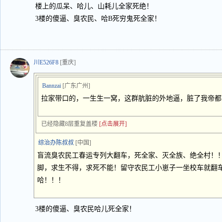
楼上的瓜呆、哈儿、山耗儿全家死绝！
3楼的傻逼、臭农民、哈B死穷鬼死全家！
川E526F8
[重庆]
Bannzai
[广东广州]
拉家带口的，一生生一窝，这群肮脏的外地逼，脏了我帝都
已经隐藏8层重复盖楼
[点击展开]
综治办陈叔叔
[中国]
盲流臭农民工春运专列大翻车，死全家、灭全族、绝全村！
脚，求生不得，求死不能！留守农民工小崽子一坐校车就翻
哈！！！
3楼的傻逼、臭农民哈儿死全家！