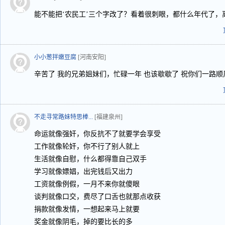
能不能把‘农民工’三个字改了？看着很刺眼，都什么年代了，
小小葱拌嫩豆腐
[河南安阳]
辛苦了 我的兄弟姐妹们，忙碌一年 也该歇歇了 祝你们一路
不走寻常路妹特思棒...
[福建泉州]
命运就像强奸，你反抗不了就要学会享受
工作就像轮奸，你不行了别人就上
生活就像自慰，什么都得靠自己双手
学习就像嫖娼，出完钱后又出力
工资就像例假，一月不来你就傻眼
谈判就像口交，费尽了口舌也就那点收获
捐款就像发情，一想起来马上就要
奖金就像阴毛，掉的要比长的多