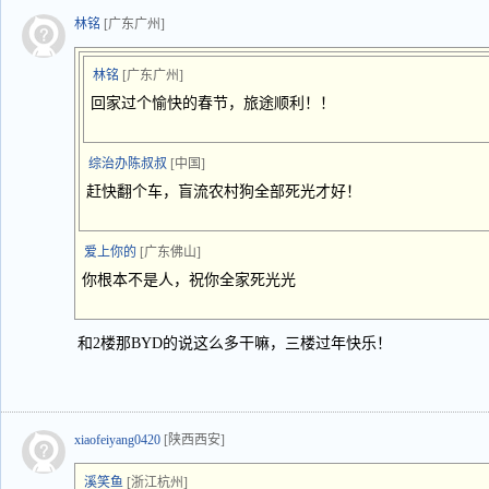
林铭
[广东广州]
林铭
[广东广州]
回家过个愉快的春节，旅途顺利！！
综治办陈叔叔
[中国]
赶快翻个车，盲流农村狗全部死光才好！
爱上你的
[广东佛山]
你根本不是人，祝你全家死光光
和2楼那BYD的说这么多干嘛，三楼过年快乐！
xiaofeiyang0420
[陕西西安]
溪笑鱼
[浙江杭州]