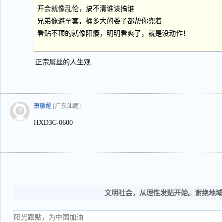
开会就像乱伦，搞不清谁该搞谁
兄弟像避孕套，桶多大的娄子都帮你兜着
看贴不顶的就像阳痿，明明看爽了，就是没动作！
正宗屌丝的人生观
萧敬醒
[广东汕尾]
HXD3C-0600
文明社会，从理性发贴开始。谢绝地