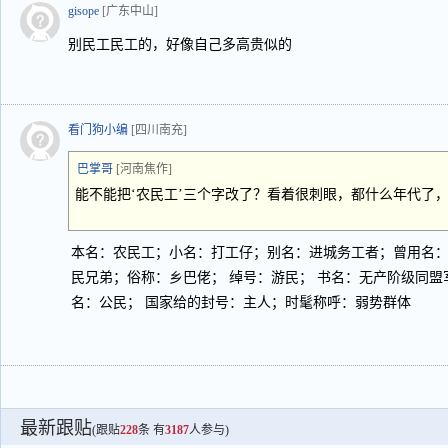
gisope
[广东中山]
别民工民工的，好像自己多高贵似的
看门狗小编
[四川南充]
巴掌哥
[河南焦作]
能不能把‘农民工’三个字改了？看着很刺眼，都什么年代了
本名：农民工；小名：打工仔；别名：进城务工者；曾用名
民兄弟；俗称：乡巴佬； 绰号：游民； 书名：无产阶级同盟
名：公民； 国家给的封号：主人；时髦称呼：弱势群体
最新跟贴
(跟贴
228
条 有
3187
人参与)