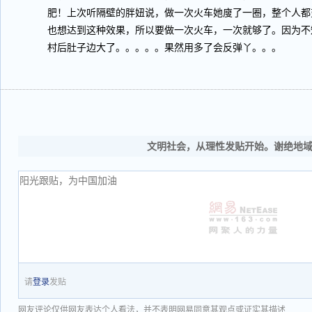
肥！上次听隔壁的胖妞说，做一次火车她廋了一圈，整个人都
也想达到这种效果，所以要做一次火车，一次就够了。因为不
村后肚子边大了。。。。。果然用多了会反弹丫。。。
文明社会，从理性发贴开始。谢绝地
请
登录
发贴
网友评论仅供网友表达个人看法，并不表明网易同意其观点或证实其描述