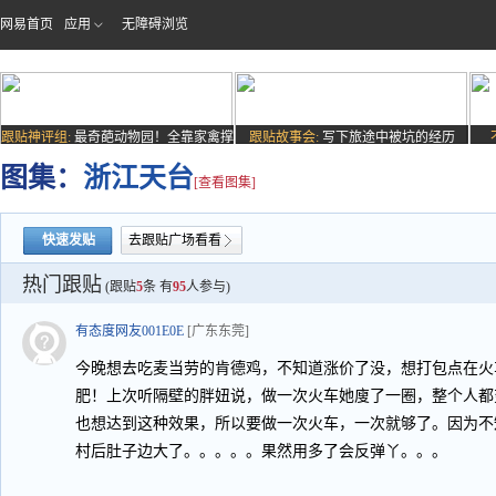
网易首页
应用
无障碍浏览
跟贴神评组:
最奇葩动物园！全靠家禽撑
跟贴故事会:
写下旅途中被坑的经历
场子
图集：
浙江天台
[查看图集]
快速发贴
去跟贴广场看看
热门跟贴
(跟贴
5
条 有
95
人参与)
有态度网友001E0E
[广东东莞]
今晚想去吃麦当劳的肯德鸡，不知道涨价了没，想打包点在火
肥！上次听隔壁的胖妞说，做一次火车她廋了一圈，整个人都
也想达到这种效果，所以要做一次火车，一次就够了。因为不
村后肚子边大了。。。。。果然用多了会反弹丫。。。