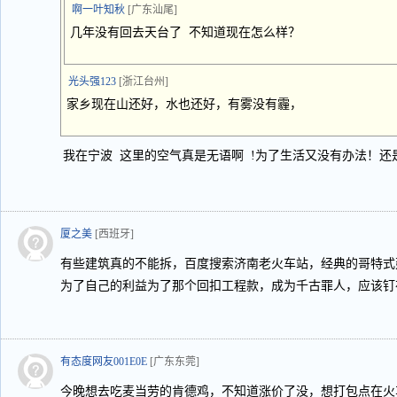
啊一叶知秋
[广东汕尾]
几年没有回去天台了 不知道现在怎么样？
光头强123
[浙江台州]
家乡现在山还好，水也还好，有雾没有霾，
我在宁波 这里的空气真是无语啊 !为了生活又没有办法！还
厦之美
[西班牙]
有些建筑真的不能拆，百度搜索济南老火车站，经典的哥特式
为了自己的利益为了那个回扣工程款，成为千古罪人，应该钉
有态度网友001E0E
[广东东莞]
今晚想去吃麦当劳的肯德鸡，不知道涨价了没，想打包点在火