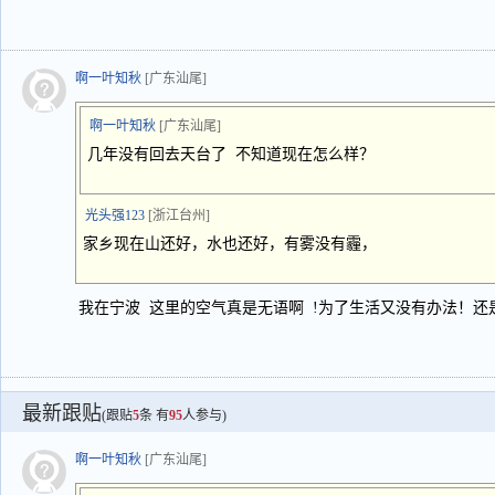
啊一叶知秋
[广东汕尾]
啊一叶知秋
[广东汕尾]
几年没有回去天台了 不知道现在怎么样？
光头强123
[浙江台州]
家乡现在山还好，水也还好，有雾没有霾，
我在宁波 这里的空气真是无语啊 !为了生活又没有办法！还
最新跟贴
(跟贴
5
条 有
95
人参与)
啊一叶知秋
[广东汕尾]