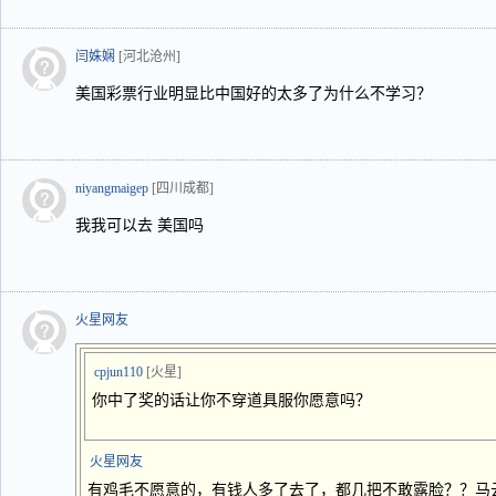
闫姝娴
[河北沧州]
美国彩票行业明显比中国好的太多了为什么不学习？
niyangmaigep
[四川成都]
我我可以去 美国吗
火星网友
cpjun110
[火星]
你中了奖的话让你不穿道具服你愿意吗？
火星网友
有鸡毛不愿意的，有钱人多了去了，都几把不敢露脸？？马