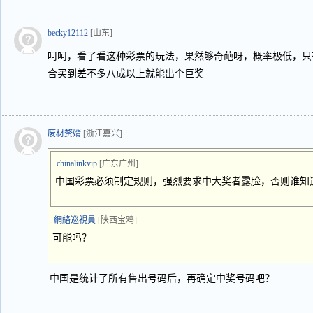
becky12112
[山东]
呵呵，看了看这种彩票的玩法，果然够奇葩呀，概率极低，只
合买到差不多八成以上就能出个巨奖
废材赘婿
[浙江嘉兴]
chinalinkvip
[广东广州]
中国彩票必须制定规则，强烈要求中大奖者露脸，否则谁知
網絡巡視員
[陕西宝鸡]
可能吗？
中国是统计了所有售出号码后，再确定中奖号码吧？