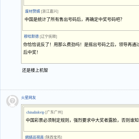
废材赘婿
[浙江嘉兴]
中国是统计了所有售出号码后，再确定中奖号码吧？
穆哈默德
[辽宁抚顺]
你恰恰说反了！用那么费劲吗！是摇出号码之后，领导再通
后中奖！
还是楼上机智
火星网友
chinalinkvip
[广东广州]
中国彩票必须制定规则，强烈要求中大奖者露脸，否则谁知
網絡巡視員
[陕西宝鸡]