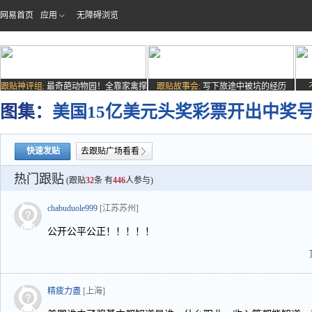
网易首页
应用
无障碍浏览
跟贴神评组:
最奇葩动物园！全靠家禽撑
跟贴故事会:
写下旅途中被坑的经历
场子
图集：
美国15亿美元头奖彩票开出中奖
快速发贴
去跟贴广场看看
热门跟贴
(跟贴
32
条 有
446
人参与)
chabuduole999
[江苏苏州]
公开公平公正！！！！！
精疲力盡
[上海]