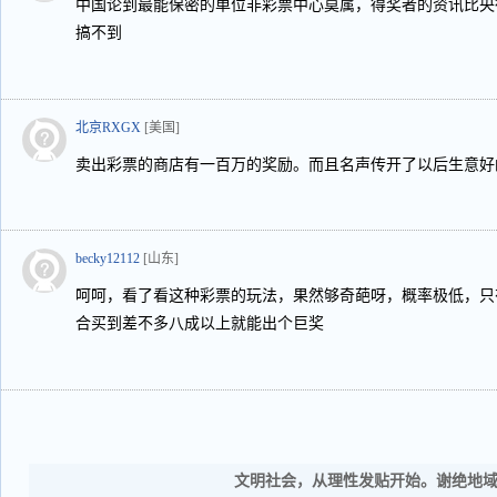
中国论到最能保密的单位非彩票中心莫属，得奖者的资讯比央
搞不到
北京RXGX
[美国]
卖出彩票的商店有一百万的奖励。而且名声传开了以后生意好
becky12112
[山东]
呵呵，看了看这种彩票的玩法，果然够奇葩呀，概率极低，只
合买到差不多八成以上就能出个巨奖
文明社会，从理性发贴开始。谢绝地