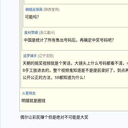
網絡巡視員
[陕西宝鸡]
可能吗？
废材赘婿
[浙江嘉兴]
中国是统计了所有售出号码后，再确定中奖号码吧？
追梦捕手
[辽宁沈阳]
天朝的摇奖视频就是个笑话，大镜头上什么号码都看不清，
B手工放进去的，整个视频鬼知道是不是提前录好了，到点
公开公正的方法，SB都知道为什么！
火星网友
明摆就是圈钱
偶尔让彩民赚个但是绝对不可能是大奖