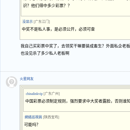
识？他们得中多少彩票？？
没显示
[广东江门]
中奖不是私人事，是必须公开，必须可查
我自己买彩票中奖了，去领奖干嘛要装成畜生？外面私企老
也没见杀了多少私人老板啊
火星网友
chinalinkvip
[广东广州]
中国彩票必须制定规则，强烈要求中大奖者露脸，否则谁
網絡巡視員
[陕西宝鸡]
可能吗？