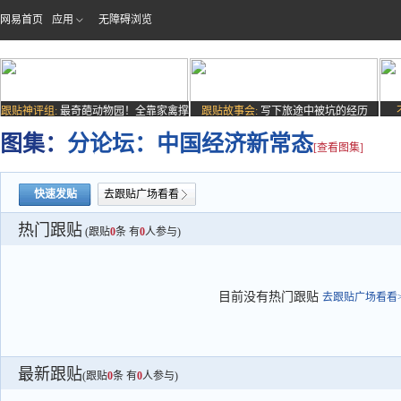
网易首页
应用
无障碍浏览
跟贴神评组:
最奇葩动物园！全靠家禽撑
跟贴故事会:
写下旅途中被坑的经历
场子
图集：
分论坛：中国经济新常态
[查看图集]
快速发贴
去跟贴广场看看
热门跟贴
(跟贴
0
条 有
0
人参与)
目前没有热门跟贴
去跟贴广场看看>
最新跟贴
(跟贴
0
条 有
0
人参与)