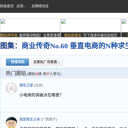
网易首页
应用
无障碍浏览
跟贴神评组:
最奇葩动物园！全靠家禽撑
跟贴故事会:
写下旅途中被坑的经历
场子
图集：
商业传奇No.60 垂直电商的N种求
快速发贴
去跟贴广场看看
热门跟贴
(跟贴
18
条 有
57
人参与)
橙色卫星
[北京]
小电商的突破点在哪里？
我是楼主父亲
[广西南宁]