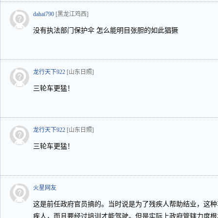
dahai790
[黑龙江鸡西]
没有执法部门保护伞 怎么能明目张胆的如此猖獗
龙行天下922
[山东日照]
三轮车更猛！
龙行天下922
[山东日照]
三轮车更猛！
火星网友
这是前任政府官员搞的。当时说是为了残疾人帮助结业，这种
疾人，而且要经过培训才能驾驶。但是实际上政府管辖力度根