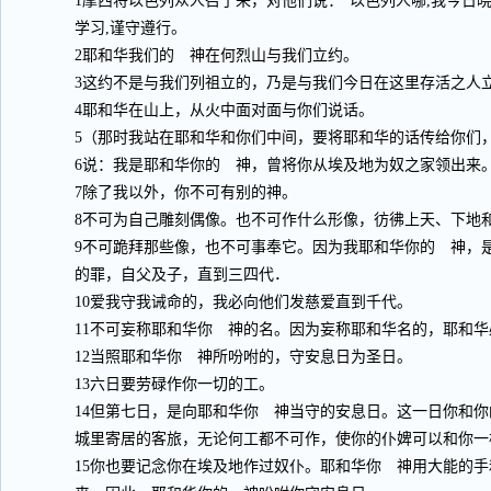
1摩西将以色列众人召了来，对他们说：“以色列人哪,我今日晓
学习,谨守遵行。
2耶和华我们的 神在何烈山与我们立约。
3这约不是与我们列祖立的，乃是与我们今日在这里存活之人
4耶和华在山上，从火中面对面与你们说话。
5（那时我站在耶和华和你们中间，要将耶和华的话传给你们
6说：我是耶和华你的 神，曾将你从埃及地为奴之家领出来
7除了我以外，你不可有别的神。
8不可为自己雕刻偶像。也不可作什么形像，彷彿上天、下地
9不可跪拜那些像，也不可事奉它。因为我耶和华你的 神，
的罪，自父及子，直到三四代．
10爱我守我诫命的，我必向他们发慈爱直到千代。
11不可妄称耶和华你 神的名。因为妄称耶和华名的，耶和
12当照耶和华你 神所吩咐的，守安息日为圣日。
13六日要劳碌作你一切的工。
14但第七日，是向耶和华你 神当守的安息日。这一日你和
城里寄居的客旅，无论何工都不可作，使你的仆婢可以和你一
15你也要记念你在埃及地作过奴仆。耶和华你 神用大能的