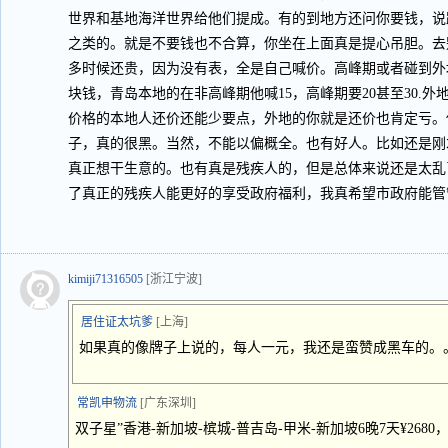
世界和基地海洋世界给他们提成。有的到地方还问你要钱，说
之类的。就是不要钱也不合算，你坐在上面真是提心吊胆。去
多时候还贵，因为没有表，全是自己喊价。高峰期或者碰到外
块钱，青岛本地的在非高峰期他喊15，高峰期要20甚至30.外
价格的本地人还价还能少要点，外地的你就是还价也肯定亏。
子，真的很黑。当然，不能以偏概全。也有好人。比如还是刚
真正想干生意的。也有真是残疾人的，但是总体来说还是太乱
了真正的残疾人能更好的享受政府福利，我真希望市政府能管
kimiji71316505
[浙江宁波]
居住证太坑爹
[上海]
如果真的像牌子上说的，每人一元，我还是蛮赞成黑车的。
常凯申物流
[广东深圳]
双子星”香港-新加坡-槟城-普吉岛-甲米-新加坡6晚7天¥2680