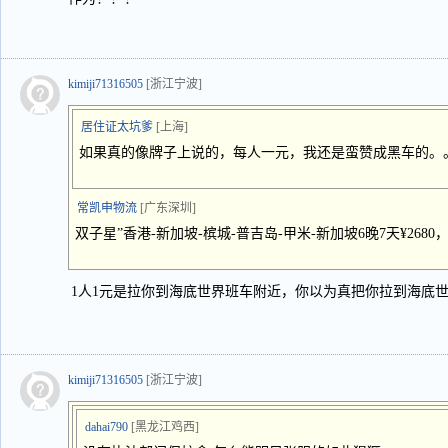
kimiji71316505
[浙江宁波]
居住证太坑爹
[上海]
如果真的像牌子上说的，每人一元，我还是蛮赞成黑车的。
常凯申物流
[广东深圳]
双子星”香港-新加坡-槟城-普吉岛-甲米-新加坡6晚7天¥2680
1人1元是拉你到海底世界班车附近，你以为真把你拉到海底
kimiji71316505
[浙江宁波]
dahai790
[黑龙江鸡西]