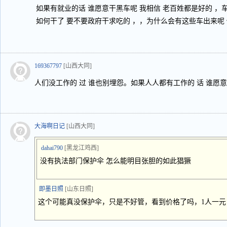
如果有就业的话 谁愿意干黑车呢 我相信 老百姓都是好的 ，
如何干了 要不要政府干求吃的 ，，为什么会有这些车出来呢 
169367797
[山西大同]
人们没工作的 过 谁也别埋怨。如果人人都有工作的 话 谁愿
大海啊日记
[山西大同]
dahai790
[黑龙江鸡西]
没有执法部门保护伞 怎么能明目张胆的如此猖獗
即墨日照
[山东日照]
这个可能真没保护伞，只是不好管，看到价格了吗，1人一