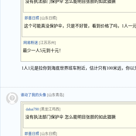
没有执法部门保护伞 怎么能明目张胆的如此猖獗
即墨日照
[山东日照]
这个可能真没保护伞，只是不好管，看到价格了吗，1人一
网易粉迷
[江苏苏州]
最少一人5元到十元！
1人1元是拉你到海底世界班车附近，估计只有100米远，你
谁动了我的头像
[山东青岛]
dahai790
[黑龙江鸡西]
没有执法部门保护伞 怎么能明目张胆的如此猖獗
即墨日照
[山东日照]