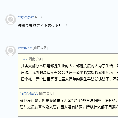
dingfengcom
[北京]
种树哥果然是名不虚传啊！！！
169367797
[山西大同]
zzkx
[湖南长沙]
其实大部分本质是都是失业的人，都是底层的人为了生活，
违法。我国的法律应有义务创造一公平的宽松的就业环境，
摆个摊、弄个出租等等底层人简单的谋生手法就违法了，不
LuCiFeRwVv
[山东青岛]
就业没问题，但是交通秩序怎么管？这些车没保险，没有牌
管？交通违章也没人管，因为没有牌照，所以什么都不用遵