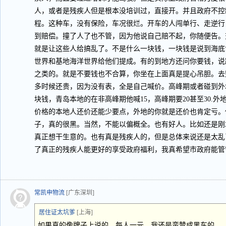
人，或者是残疾人但是根本没培训过，直接开。并且政府不控
程。这种车，没有保险，车况很烂。开车的人闯单行、走逆行
到赔偿。撞了人了也不管，因为他说自己赔不起，你随便告。
就是让这些人给搞乱了。不是什么一块钱，一块钱是说到海底
世界和基地海洋世界给他们提成。有的到地方还问你要钱，说
之类的。就是不要钱也不合算，你坐在上面真是提心吊胆。去
多时候还贵，因为没有表，全是自己喊价。高峰期或者碰到外
块钱，青岛本地的在非高峰期他喊15，高峰期要20甚至30.外
价格的本地人还价还能少要点，外地的你就是还价也肯定亏。
子，真的很黑。当然，不能以偏概全。也有好人。比如还是刚
真正想干生意的。也有真是残疾人的，但是总体来说还是太乱
了真正的残疾人能更好的享受政府福利，我真希望市政府能管
常凯申物流
[广东深圳]
居住证太坑爹
[上海]
如果真的像牌子上说的，每人一元，我还是蛮赞成黑车的。