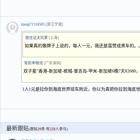
kimiji71316505
[浙江宁波]
居住证太坑爹
[上海]
如果真的像牌子上说的，每人一元，我还是蛮赞成黑车的。
常凯申物流
[广东深圳]
双子星”香港-新加坡-槟城-普吉岛-甲米-新加坡6晚7天¥2680
1人1元是拉你到海底世界班车附近，你以为真把你拉到海底
最新跟贴
(跟贴
29
条 有
228
人参与)