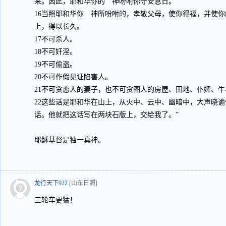
来。因此，耶和华你的 神吩咐你守安息日。
16当照耶和华你 神所吩咐的，孝敬父母，使你得福，并使
上，得以长久。
17不可杀人。
18不可奸淫。
19不可偷盗。
20不可作假见证陷害人。
21不可贪恋人的妻子，也不可贪图人的房屋、田地、仆婢、
22这些话是耶和华在山上，从火中、云中、幽暗中，大声晓
话。他就把这话写在两块石版上，交给我了。”
耶稣基督是独一真神。
龙行天下922
[山东日照]
三轮车更猛！