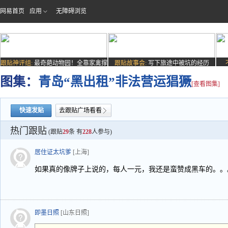
网易首页
应用
无障碍浏览
跟贴神评组:
最奇葩动物园！全靠家禽撑
跟贴故事会:
写下旅途中被坑的经历
场子
图集：
青岛“黑出租”非法营运猖獗
[查看图集]
快速发贴
去跟贴广场看看
热门跟贴
(跟贴
29
条 有
228
人参与)
居住证太坑爹
[上海]
如果真的像牌子上说的，每人一元，我还是蛮赞成黑车的。。
即墨日照
[山东日照]