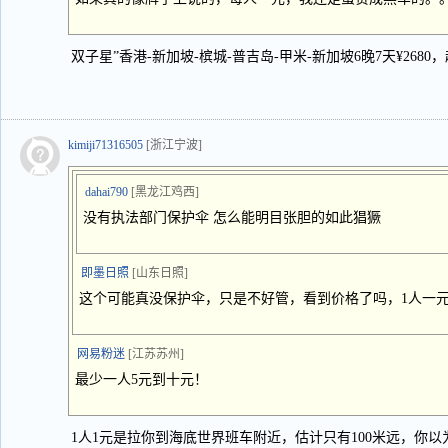
双子星”香港-新加坡-槟城-普吉岛-甲米-新加坡6晚7天¥2680
kimiji71316505
[浙江宁波]
dahai790
[黑龙江鸡西]
没有执法部门保护伞 怎么能明目张胆的如此猖獗
即墨日照
[山东日照]
这个可能真没保护伞，只是不好管，看到价格了吗，1人一
网易粉迷
[江苏苏州]
最少一人5元到十元！
1人1元是拉你到海底世界班车附近，估计只有100米远，你