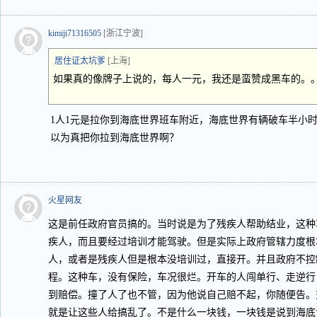
kimiji71316505
[浙江宁波]
居住证太坑爹
[上海]
如果真的像牌子上说的，每人一元，我还是蛮赞成黑车的。
1人1元是拉你到海底世界班车附近，海底世界有辆破车半小
以为真把你拉到海底世界啊？
火星网友
这是前任政府官员搞的。当时说是为了残疾人帮助结业，这种
疾人，而且要经过培训才能驾驶。但是实际上政府管辖力度根
人，或者是残疾人但是根本没培训过，直接开。并且政府不控
程。这种车，没有保险，车况很烂。开车的人闯单行、走逆行
到赔偿。撞了人了也不管，因为他说自己赔不起，你随便告。
就是让这些人给搞乱了。不是什么一块钱，一块钱是说到海底