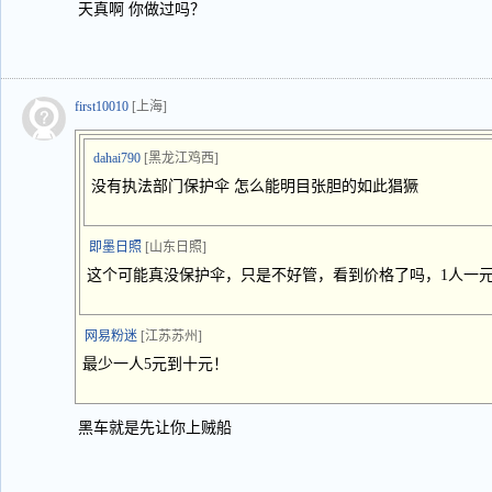
天真啊 你做过吗？
first10010
[上海]
dahai790
[黑龙江鸡西]
没有执法部门保护伞 怎么能明目张胆的如此猖獗
即墨日照
[山东日照]
这个可能真没保护伞，只是不好管，看到价格了吗，1人一
网易粉迷
[江苏苏州]
最少一人5元到十元！
黑车就是先让你上贼船