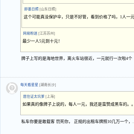
即墨日照
[山东日照]
这个可能真没保护伞，只是不好管，看到价格了吗，1人一
网易粉迷
[江苏苏州]
最少一人5元到十元！
牌子上写的是海地世界，离火车站很近，一元就行一次啦4个
每天看星星
[湖南长沙]
居住证太坑爹
[上海]
如果真的像牌子上说的，每人一元，我还是蛮赞成黑车的。
私车你要是敢载客 罚死你， 正规的出租车牌照10几万一个，.