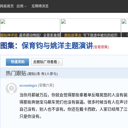
网易首页
应用
无障碍浏览
跟贴神评组:
最奇葩动物园！全靠家禽撑
跟贴故事会:
写下旅途中被坑的经历
场子
图集：
保育钧与姚洋主题演讲
[查看图集]
快速发贴
去跟贴广场看看
热门跟贴
(跟贴
1
条 有
1
人参与)
accountingzx
[安徽六安]
当你月薪破万后，你就会觉得那些拿着单反瞎晃悠的人没有装
得那些奔驰宝马飙车党们也没有装逼。很多时候当有人在声讨
自己没有，别人也不该有。你还在戴卡西欧，人家已经甩了江
只是你没有。