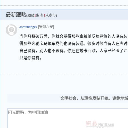
最新跟贴
(跟贴
1
条 有
1
人参与)
accountingzx
[安徽六安]
当你月薪破万后，你就会觉得那些拿着单反瞎晃悠的人没有装
得那些奔驰宝马飙车党们也没有装逼。很多时候当有人在声讨
自己没有，别人也不该有。你还在戴卡西欧，人家已经甩了江
只是你没有。
文明社会，从理性发贴开始。谢绝地