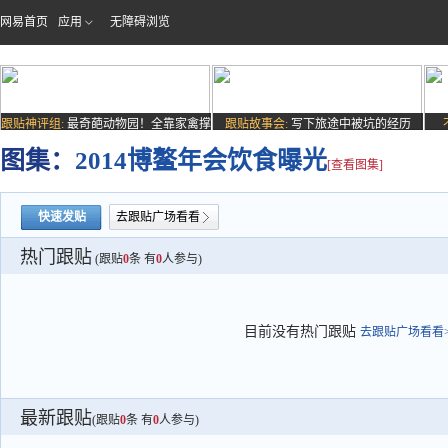
网易首页
应用
无障碍浏览
跟贴神评组:
最奇葩动物园！全靠家禽撑
跟贴故事会:
写下旅途中被坑的经历
场子
图集：
2014博鳌年会饮食曝光
[查看图集]
快速发贴
去跟贴广场看看
热门跟贴
(跟贴
0
条 有
0
人参与)
目前没有热门跟贴
去跟贴广场看看>
最新跟贴
(跟贴
0
条 有
0
人参与)