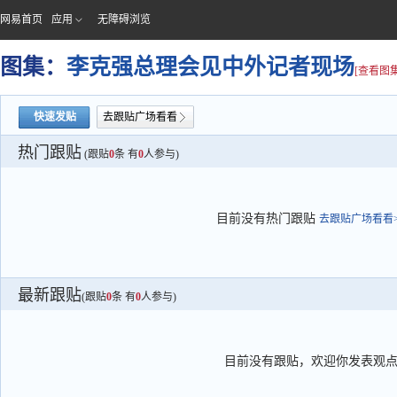
网易首页
应用
无障碍浏览
图集：
李克强总理会见中外记者现场
[查看图集
快速发贴
去跟贴广场看看
热门跟贴
(跟贴
0
条 有
0
人参与)
目前没有热门跟贴
去跟贴广场看看>
最新跟贴
(跟贴
0
条 有
0
人参与)
目前没有跟贴，欢迎你发表观