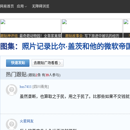
网易首页
应用
无障碍浏览
跟贴神评组:
最奇葩动物园！全靠家禽撑
跟贴故事会:
写下旅途中被坑的经历
场子
图集：
照片记录比尔·盖茨和他的微软帝
快速发贴
去跟贴广场看看
热门跟贴
(跟贴
2
条 有
39
人参与)
hxs7411
[四川南充]
虽然垄断，也算取之于民，用之于民了。比那些如果不交钱就
火星网友