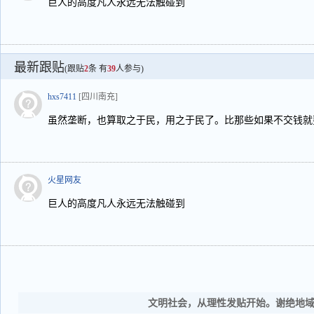
巨人的高度凡人永远无法触碰到
最新跟贴
(跟贴
2
条 有
39
人参与)
hxs7411
[四川南充]
虽然垄断，也算取之于民，用之于民了。比那些如果不交钱就
火星网友
巨人的高度凡人永远无法触碰到
文明社会，从理性发贴开始。谢绝地