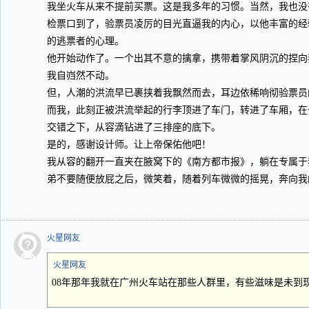
我坐火车从来不提前买票。这是我多年的习惯。当然，我也没
检票口到了，验票员凌厉的目光直逼我的内心，以他丰富的经
的逃票者的心理。
他开始动作了。一个出其不意的擒拿，携带着掌风阴沉的捏向
我自岿然不动。
但，人潮的洪流早已裹挟着我飘然而去，耳边依稀响彻验票员
而我，此刻正被洪流举起的行李顶进了车门，转进了车厢，在
交错之下，从容滴钻进了三排座的底下。
是的，感谢设计师。让上帝保佑他吧！
我从容的翻开一直夹在腋窝下的《南方都市报》，躺在专属于
弟不要随便放屁之后，微笑着，随着列车微微的摇晃，奔向我
火星网友
火星网友
08年那年我就在广州火车站在那些人群里，有些滋味是未到