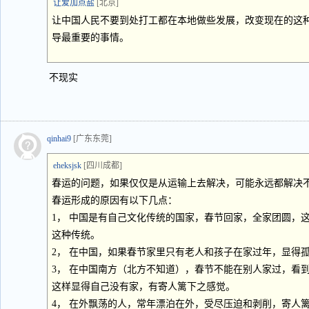
让爱加点盐
[北京]
让中国人民不要到处打工都在本地做些发展，改变现在的这
导最重要的事情。
不现实
qinhai9
[广东东莞]
eheksjsk
[四川成都]
春运的问题，如果仅仅是从运输上去解决，可能永远都解决
春运形成的原因有以下几点：
1， 中国是有自己文化传统的国家，春节回家，全家团圆，
这种传统。
2， 在中国，如果春节家里只有老人和孩子在家过年，显得
3， 在中国南方（北方不知道），春节不能在别人家过，看
这样显得自己没有家，有寄人篱下之感觉。
4， 在外飘荡的人，常年漂泊在外，受尽压迫和剥削，寄人