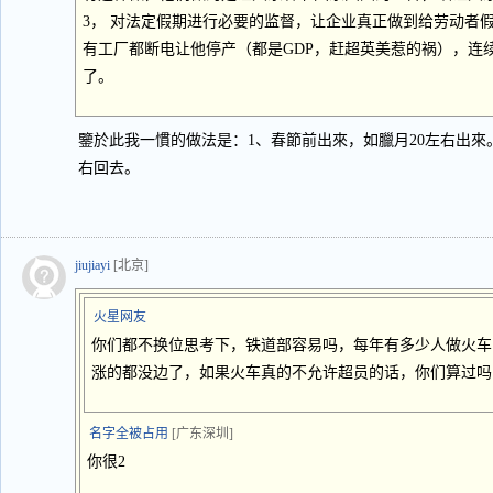
3， 对法定假期进行必要的监督，让企业真正做到给劳动者
有工厂都断电让他停产（都是GDP，赶超英美惹的祸），连
了。
鑒於此我一慣的做法是：1、春節前出來，如臘月20左右出來
右回去。
jiujiayi
[北京]
火星网友
你们都不换位思考下，铁道部容易吗，每年有多少人做火车
涨的都没边了，如果火车真的不允许超员的话，你们算过吗
名字全被占用
[广东深圳]
你很2