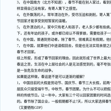
3， 在中国南方（北方不知道），春节不能在别人家过，看
样显得自己没有家，有寄人篱下之感觉。
4， 在外飘荡的人，常年漂泊在外，受尽压迫和剥削，寄人
节回家才能享受到短暂家的温暖。
5， 在外漂泊的人，家中只有老人和孩子，老人多少都有些
下，还有年幼的孩子，或许都已经认不得爹娘，需要给孩子一
6， 在中国，普通到劳动者，除了春节，很难真正有假期，他
7， 在中国，就算他们中途请假回去，但是也无法实现亲朋
春节才回家。
综上所叙，形成了春节回家的理由，因此就形成了世界上最大
春运之苦，生活在中上层社会的人是无法感觉到的，毫不夸张
是一张危及生命的战争。
如果能这样做，春运是不是可以逐渐的缓解？
1， 中国目前的大假是劳动节、国庆节、春节三大长假，前
层民众只接受端午节，中秋节，春节团聚。为什么不可以把假
样的传统节日。让一年中，大家有三个可以回家团聚的时间选
的。春节除了国企业，一般假期都不止7天，所以大家选择春节
（又要牺牲GDP）