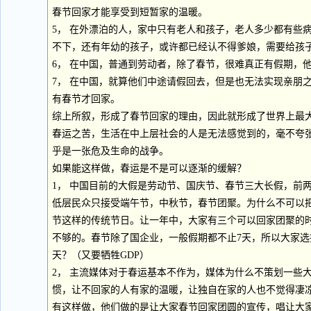
春节回家才能享受到短暂家的温暖。
5， 在外漂泊的人，家中只有老人和孩子，老人多少都有些
不下，还有年幼的孩子，或许都已经认不得爹娘，需要给孩
6， 在中国，普通到劳动者，除了春节，很难真正有假期，
7， 在中国，就算他们中途请假回去，但是也无法实现亲朋
有春节才回家。
综上所叙，形成了春节回家的理由，因此就形成了世界上最大
春运之苦，生活在中上层社会的人是无法感觉到的，毫不夸
乎是一张危及生命的战争。
如果能这样做，春运是不是可以逐渐的缓解？
1， 中国目前的大假是劳动节、国庆节、春节三大长假，前
低层民众只接受端午节，中秋节，春节团聚。为什么不可以
节这样的传统节日。让一年中，大家有三个可以回家团聚的
不够的。春节除了国企业，一般假期都不止7天，所以大家选
天？（又要牺牲GDP）
2， 主流媒体对于春运基本不作为，媒体为什么不策划一些
惯，让不回家的人有家的温暖，让独自在家的人也不觉得凄
有这样做，他们做的是让大家春节回家团圆的宣传，唱让大