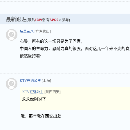
最新跟贴
(跟贴
1789
条 有
54927
人参与)
狂草三八
[广东佛山]
心酸，所有的这一切只是为了回家，
中国人的生命力，忍耐力真的很强，面对这几十年来不变的春
依然坚持着~
KTV在逃公主
[上海]
KTV在逃公主
[陕西西安]
求求你别说了
哦，那年我在西安出差