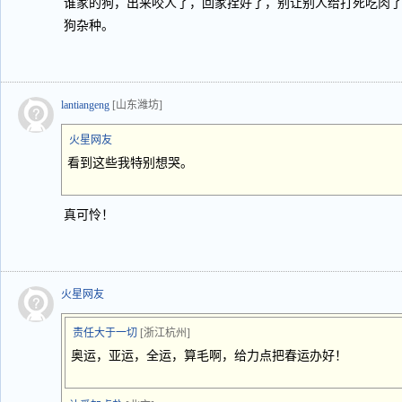
谁家的狗，出来咬人了，回家拴好了，别让别人给打死吃肉
狗杂种。
lantiangeng
[山东潍坊]
火星网友
看到这些我特别想哭。
真可怜！
火星网友
责任大于一切
[浙江杭州]
奥运，亚运，全运，算毛啊，给力点把春运办好！