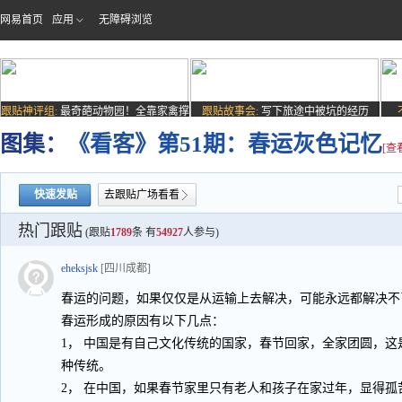
网易首页
应用
无障碍浏览
跟贴神评组:
最奇葩动物园！全靠家禽撑
跟贴故事会:
写下旅途中被坑的经历
场子
图集：
《看客》第51期：春运灰色记忆
[查
快速发贴
去跟贴广场看看
热门跟贴
(跟贴
1789
条 有
54927
人参与)
eheksjsk
[四川成都]
春运的问题，如果仅仅是从运输上去解决，可能永远都解决不
春运形成的原因有以下几点：
1， 中国是有自己文化传统的国家，春节回家，全家团圆，
种传统。
2， 在中国，如果春节家里只有老人和孩子在家过年，显得孤