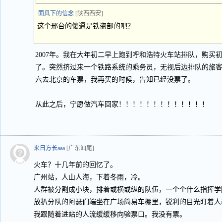
面具下的信念
[陕西西安]
这个邢台的傻逼是铁盗部的吧？
2007年。我在大年初二早上跑到呼和浩特火车站排队，购买
了。突然挤过来一个铁路系统的乘务员，无视后边排队的旅客
六去北京的车票，我再买的时候，告知已经没票了。
从此之后，宁愿做汽车回家！！！！！！！！！！！！！
来日方长aaa
[广东汕尾]
火车？十几年前的回忆了。
广州站，人山人海，下着冬雨，冷。
人群被分割成小块，排着或横或纵的队伍，一个个什么指挥学
放扒分队的阿瑟们端坐在广场简易车棚里，锐利的目光盯着人
我跟随着进站的人流缓缓移向验票口。我没有票。