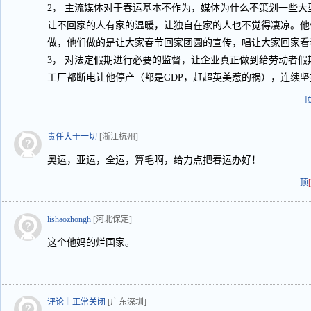
2， 主流媒体对于春运基本不作为，媒体为什么不策划一些
让不回家的人有家的温暖，让独自在家的人也不觉得凄凉。他
做，他们做的是让大家春节回家团圆的宣传，唱让大家回家看
3， 对法定假期进行必要的监督，让企业真正做到给劳动者
工厂都断电让他停产（都是GDP，赶超英美惹的祸），连续
责任大于一切
[浙江杭州]
奥运，亚运，全运，算毛啊，给力点把春运办好！
顶
lishaozhongh
[河北保定]
这个他妈的烂国家。
评论非正常关闭
[广东深圳]