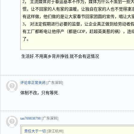
2， 主流媒体对于春运基本不作为，媒体为什么不策划一些
惯，让不回家的人有家的温暖，让独自在家的人也不觉得凄
有这样做，他们做的是让大家春节回家团圆的宣传，唱让大
3， 对法定假期进行必要的监督，让企业真正做到给劳动者
有工厂都断电让他停产（都是GDP，赶超英美惹的祸），连
了。
生活好.不用离乡背井挣钱.就不会有这情况
评论非正常关闭
[广东深圳]
体制不改，只有等死.
tan769838798
[广东深圳]
责任大于一切
[浙江杭州]