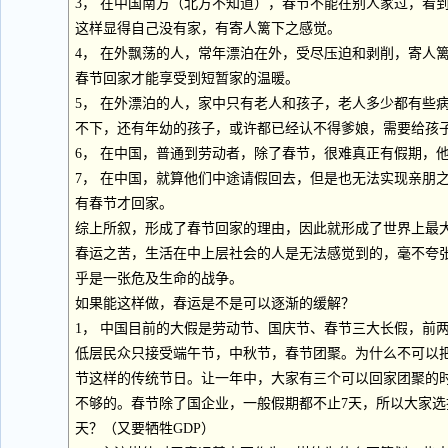
3， 在中国南方（北方不知道），春节不能在别人家过，看
这样显得自己没有家，有寄人篱下之感觉。
4， 在外飘荡的人，常年漂泊在外，受尽压迫和剥削，寄人
春节回家才能享受到短暂家的温暖。
5， 在外漂泊的人，家中只有老人和孩子，老人多少都有些
不下，还有年幼的孩子，或许都已经认不得爹娘，需要给孩
6， 在中国，普通到劳动者，除了春节，很难真正有假期，
7， 在中国，就算他们中途请假回去，但是也无法实现亲朋
有春节才回家。
综上所叙，形成了春节回家的理由，因此就形成了世界上最大
春运之苦，生活在中上层社会的人是无法感觉到的，毫不夸
乎是一张危及生命的战争。
如果能这样做，春运是不是可以逐渐的缓解？
1， 中国目前的大假是劳动节、国庆节、春节三大长假，前
低层民众只接受端午节，中秋节，春节团聚。为什么不可以
节这样的传统节日。让一年中，大家有三个可以回家团聚的
不够的。春节除了国企业，一般假期都不止7天，所以大家选
天？（又要牺牲GDP）