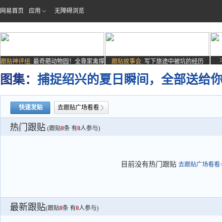
网易首页
应用
无障碍浏览
跟贴神评组:
最奇葩动物园！全靠家禽撑
跟贴故事会:
写下旅途中被坑的经历
场子
图集：
捕捉绍兴的夏日瞬间，全部送给
快速发贴
去跟贴广场看看
热门跟贴
(跟贴
0
条 有
0
人参与)
目前没有热门跟贴
去跟贴广场看看>
最新跟贴
(跟贴
0
条 有
0
人参与)