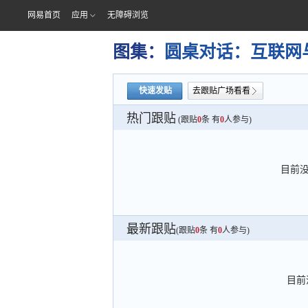
网易首页
应用
无障碍浏览
图集：
圆桌对话：互联网
快速发贴
去跟贴广场看看
热门跟贴
(跟贴
0
条 有
0
人参与)
目前
最新跟贴
(跟贴
0
条 有
0
人参与)
目前