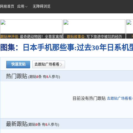
网易首页
应用
无障碍浏览
跟贴神评组:
最奇葩动物园！全靠家禽撑
跟贴故事会:
写下旅途中被坑的经历
场子
图集：
日本手机那些事:过去30年日系机
快速发贴
去跟贴广场看看
热门跟贴
(跟贴
0
条 有
0
人参与)
目前没有热门跟贴
去跟贴广场看看>
最新跟贴
(跟贴
0
条 有
0
人参与)