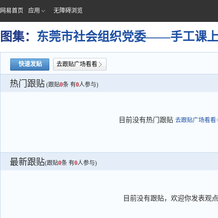
网易首页
应用
无障碍浏览
图集：
东莞市社会组织党委——手工课
快速发贴
去跟贴广场看看
热门跟贴
(跟贴
0
条 有
0
人参与)
目前没有热门跟贴
去跟贴广场看看>
最新跟贴
(跟贴
0
条 有
0
人参与)
目前没有跟贴，欢迎你发表观