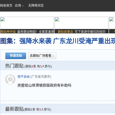
网易首页
应用
无障碍浏览
跟贴神评组:
最奇葩动物园！全靠家禽撑
跟贴故事会:
写下旅途中被坑的经历
场子
图集：
强降水来袭 广东龙川受淹严重出
快速发贴
去跟贴广场看看
热门跟贴
(跟贴
1
条 有
5
人参与)
很不自由
[广东省河源市]
房屋给山体滑坡损毁政府有补助吗
最新跟贴
(跟贴
1
条 有
5
人参与)