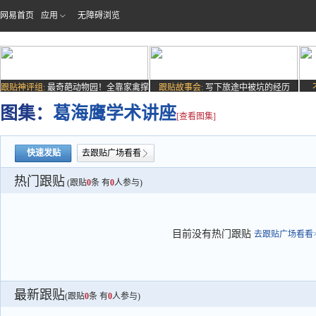
网易首页
应用
无障碍浏览
跟贴神评组:
最奇葩动物园！全靠家禽撑
跟贴故事会:
写下旅途中被坑的经历
场子
图集：
葛海鹰学术讲座
[查看图集]
快速发贴
去跟贴广场看看
热门跟贴
(跟贴
0
条 有
0
人参与)
目前没有热门跟贴
去跟贴广场看看>
最新跟贴
(跟贴
0
条 有
0
人参与)