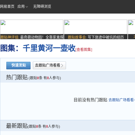
网易首页
应用
无障碍浏览
跟贴神评组:
最奇葩动物园！全靠家禽撑
跟贴故事会:
写下旅途中被坑的经历
场子
图集：
千里黄河一壶收
[查看图集]
快速发贴
去跟贴广场看看
热门跟贴
(跟贴
0
条 有
0
人参与)
目前没有热门跟贴
去跟贴广场看看>
最新跟贴
(跟贴
0
条 有
0
人参与)