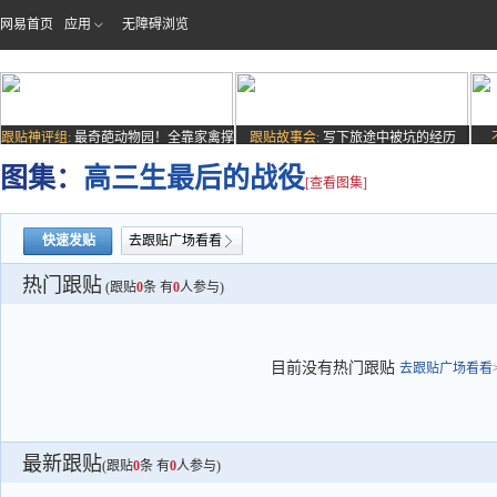
网易首页
应用
无障碍浏览
跟贴神评组:
最奇葩动物园！全靠家禽撑
跟贴故事会:
写下旅途中被坑的经历
场子
图集：
高三生最后的战役
[查看图集]
快速发贴
去跟贴广场看看
热门跟贴
(跟贴
0
条 有
0
人参与)
目前没有热门跟贴
去跟贴广场看看>
最新跟贴
(跟贴
0
条 有
0
人参与)